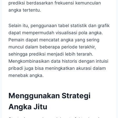
prediksi berdasarkan frekuensi kemunculan
angka tertentu.
Selain itu, penggunaan tabel statistik dan grafik
dapat mempermudah visualisasi pola angka.
Pemain dapat mencatat angka yang sering
muncul dalam beberapa periode terakhir,
sehingga prediksi menjadi lebih terarah.
Mengkombinasikan data historis dengan intuisi
pribadi juga bisa meningkatkan akurasi dalam
menebak angka.
Menggunakan Strategi
Angka Jitu