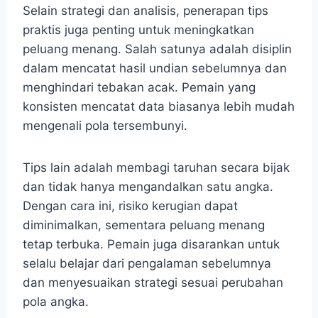
Selain strategi dan analisis, penerapan tips
praktis juga penting untuk meningkatkan
peluang menang. Salah satunya adalah disiplin
dalam mencatat hasil undian sebelumnya dan
menghindari tebakan acak. Pemain yang
konsisten mencatat data biasanya lebih mudah
mengenali pola tersembunyi.
Tips lain adalah membagi taruhan secara bijak
dan tidak hanya mengandalkan satu angka.
Dengan cara ini, risiko kerugian dapat
diminimalkan, sementara peluang menang
tetap terbuka. Pemain juga disarankan untuk
selalu belajar dari pengalaman sebelumnya
dan menyesuaikan strategi sesuai perubahan
pola angka.