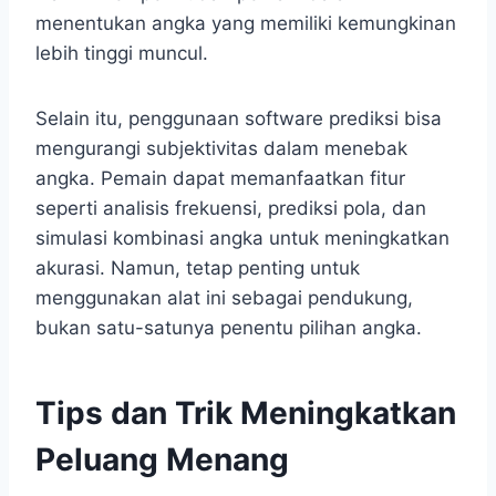
menentukan angka yang memiliki kemungkinan
lebih tinggi muncul.
Selain itu, penggunaan software prediksi bisa
mengurangi subjektivitas dalam menebak
angka. Pemain dapat memanfaatkan fitur
seperti analisis frekuensi, prediksi pola, dan
simulasi kombinasi angka untuk meningkatkan
akurasi. Namun, tetap penting untuk
menggunakan alat ini sebagai pendukung,
bukan satu-satunya penentu pilihan angka.
Tips dan Trik Meningkatkan
Peluang Menang