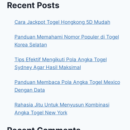
Recent Posts
Cara Jackpot Togel Hongkong 5D Mudah
Panduan Memahami Nomor Populer di Togel
Korea Selatan
Tips Efektif Mengikuti Pola Angka Togel
Sydney Agar Hasil Maksimal
Panduan Membaca Pola Angka Togel Mexico
Dengan Data
Rahasia Jitu Untuk Menyusun Kombinasi
Angka Togel New York