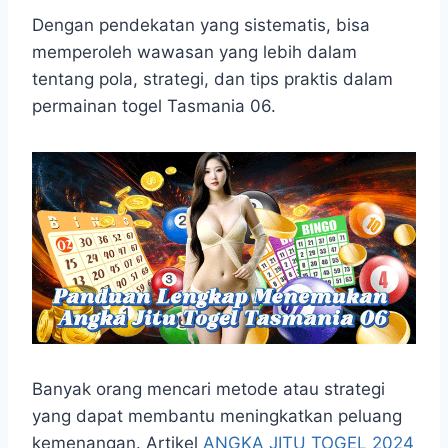
h
a
e
e
k
i
a
c
s
l
y
n
Dengan pendekatan yang sistematis, bisa
t
e
s
e
p
e
memperoleh wawasan yang lebih dalam
s
b
e
g
e
tentang pola, strategi, dan tips praktis dalam
A
o
n
r
permainan togel Tasmania 06.
p
o
g
a
p
k
e
m
r
Banyak orang mencari metode atau strategi
yang dapat membantu meningkatkan peluang
kemenangan. Artikel
ANGKA JITU TOGEL 2024