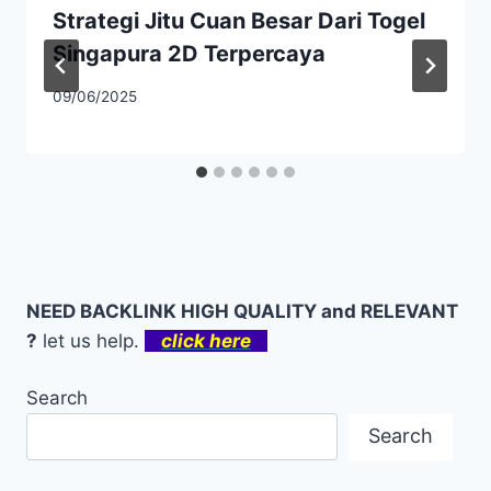
Strategi Jitu Cuan Besar Dari Togel
Singapura 2D Terpercaya
09/06/2025
NEED BACKLINK HIGH QUALITY and RELEVANT
?
let us help.
click here
Search
Search