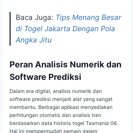
Baca Juga:
Tips Menang Besar
di Togel Jakarta Dengan Pola
Angka Jitu
Peran Analisis Numerik dan
Software Prediksi
Dalam era digital, analisis numerik dan
software prediksi menjadi alat yang sangat
membantu. Berbagai aplikasi menyediakan
perhitungan otomatis dan analisis tren
berdasarkan data historis togel Tasmania 06.
Hal ini mempermudah pemain dalam