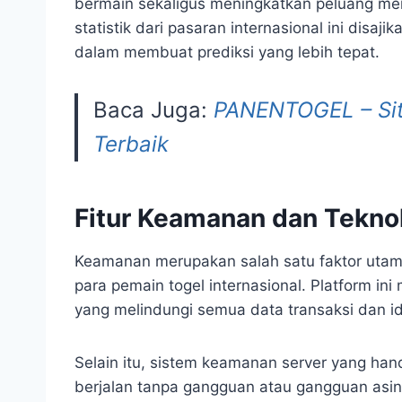
bermain sekaligus meningkatkan peluang me
statistik dari pasaran internasional ini dis
dalam membuat prediksi yang lebih tepat.
Baca Juga:
PANENTOGEL – Sit
Terbaik
Fitur Keamanan dan Tekn
Keamanan merupakan salah satu faktor utam
para pemain togel internasional. Platform in
yang melindungi semua data transaksi dan id
Selain itu, sistem keamanan server yang h
berjalan tanpa gangguan atau gangguan asing