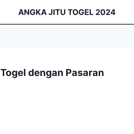
ANGKA JITU TOGEL 2024
Togel dengan Pasaran