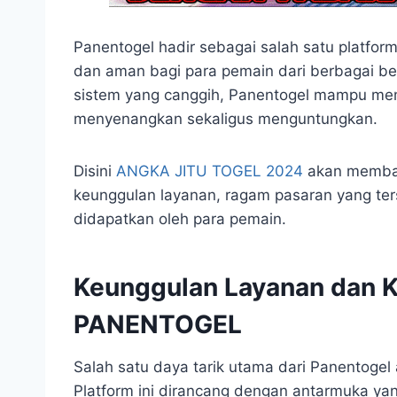
Panentogel hadir sebagai salah satu platfo
dan aman bagi para pemain dari berbagai be
sistem yang canggih, Panentogel mampu me
menyenangkan sekaligus menguntungkan.
Disini
ANGKA JITU TOGEL 2024
akan membaha
keunggulan layanan, ragam pasaran yang ter
didapatkan oleh para pemain.
Keunggulan Layanan dan 
PANENTOGEL
Salah satu daya tarik utama dari Panentoge
Platform ini dirancang dengan antarmuka yan