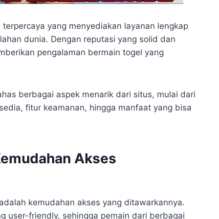
rm terpercaya yang menyediakan layanan lengkap
lahan dunia. Dengan reputasi yang solid dan
mberikan pengalaman bermain togel yang
s berbagai aspek menarik dari situs, mulai dari
sedia, fitur keamanan, hingga manfaat yang bisa
Kemudahan Akses
l adalah kemudahan akses yang ditawarkannya.
g user-friendly, sehingga pemain dari berbagai