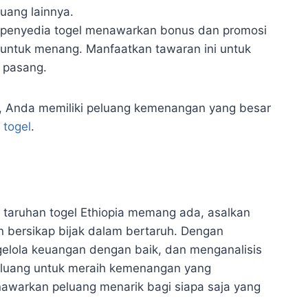
uang lainnya.
 penyedia togel menawarkan bonus dan promosi
untuk menang. Manfaatkan tawaran ini untuk
 pasang.
, Anda memiliki peluang kemenangan yang besar
 togel
.
 taruhan togel Ethiopia memang ada, asalkan
 bersikap bijak dalam bertaruh.​ Dengan
elola keuangan dengan baik, dan menganalisis
eluang untuk meraih kemenangan yang
warkan peluang menarik bagi siapa saja yang