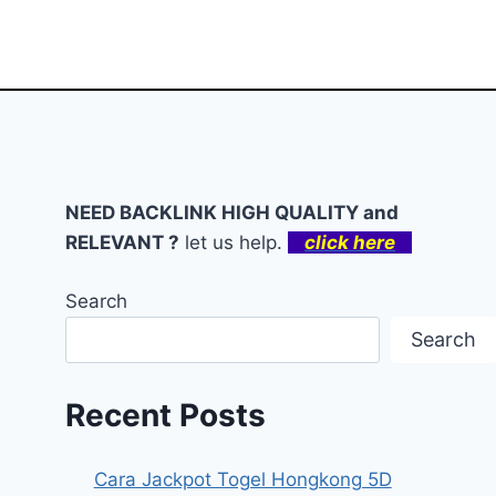
NEED BACKLINK HIGH QUALITY and
RELEVANT ?
let us help.
click here
Search
Search
Recent Posts
Cara Jackpot Togel Hongkong 5D