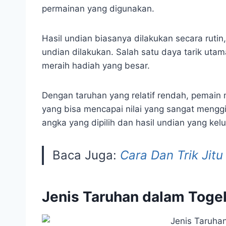
permainan yang digunakan.
Hasil undian biasanya dilakukan secara rut
undian dilakukan. Salah satu daya tarik utam
meraih hadiah yang besar.
Dengan taruhan yang relatif rendah, pemai
yang bisa mencapai nilai yang sangat mengg
angka yang dipilih dan hasil undian yang kelu
Baca Juga:
Cara Dan Trik Jit
Jenis Taruhan dalam Togel