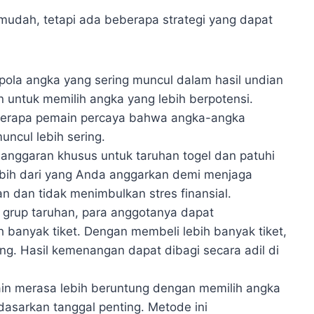
 mudah, tetapi ada beberapa strategi yang dapat
 pola angka yang sering muncul dalam hasil undian
ntuk memilih angka yang lebih berpotensi.
beberapa pemain percaya bahwa angka-angka
uncul lebih sering.
 anggaran khusus untuk taruhan togel dan patuhi
ebih dari yang Anda anggarkan demi menjaga
dan tidak menimbulkan stres finansial.
grup taruhan, para anggotanya dapat
banyak tiket. Dengan membeli lebih banyak tiket,
. Hasil kemenangan dapat dibagi secara adil di
in merasa lebih beruntung dengan memilih angka
asarkan tanggal penting. Metode ini