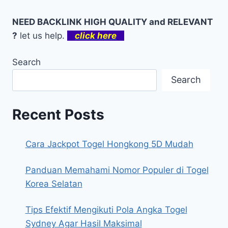
NEED BACKLINK HIGH QUALITY and RELEVANT
?
let us help.
click here
Search
Search
Recent Posts
Cara Jackpot Togel Hongkong 5D Mudah
Panduan Memahami Nomor Populer di Togel
Korea Selatan
Tips Efektif Mengikuti Pola Angka Togel
Sydney Agar Hasil Maksimal