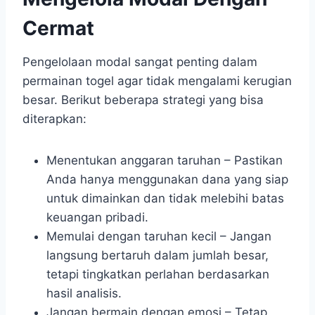
Cermat
Pengelolaan modal sangat penting dalam
permainan togel agar tidak mengalami kerugian
besar. Berikut beberapa strategi yang bisa
diterapkan:
Menentukan anggaran taruhan – Pastikan
Anda hanya menggunakan dana yang siap
untuk dimainkan dan tidak melebihi batas
keuangan pribadi.
Memulai dengan taruhan kecil – Jangan
langsung bertaruh dalam jumlah besar,
tetapi tingkatkan perlahan berdasarkan
hasil analisis.
Jangan bermain dengan emosi – Tetap