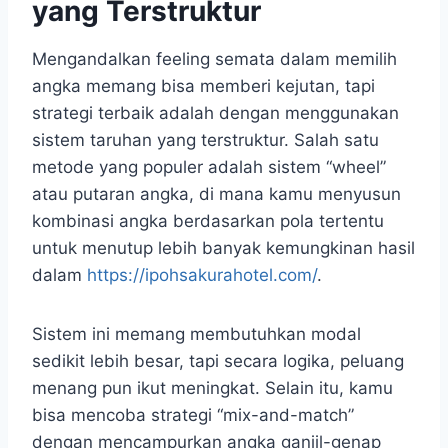
yang Terstruktur
Mengandalkan feeling semata dalam memilih
angka memang bisa memberi kejutan, tapi
strategi terbaik adalah dengan menggunakan
sistem taruhan yang terstruktur. Salah satu
metode yang populer adalah sistem “wheel”
atau putaran angka, di mana kamu menyusun
kombinasi angka berdasarkan pola tertentu
untuk menutup lebih banyak kemungkinan hasil
dalam
https://ipohsakurahotel.com/
.
Sistem ini memang membutuhkan modal
sedikit lebih besar, tapi secara logika, peluang
menang pun ikut meningkat. Selain itu, kamu
bisa mencoba strategi “mix-and-match”
dengan mencampurkan angka ganjil-genap