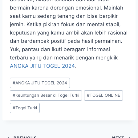
bermain karena dorongan emosional. Mainlah
saat kamu sedang tenang dan bisa berpikir
jernih. Ketika pikiran fokus dan mental stabil,
keputusan yang kamu ambil akan lebih rasional
dan berdampak positif pada hasil permainan.
Yuk, pantau dan ikuti beragam informasi
terbaru yang dan menarik dengan mengklik
ANGKA JITU TOGEL 2024
.
Post
#
ANGKA JITU TOGEL 2024
Tags:
#
Keuntungan Besar di Togel Turki
#
TOGEL ONLINE
#
Togel Turki
PREVIOUS
NEXT