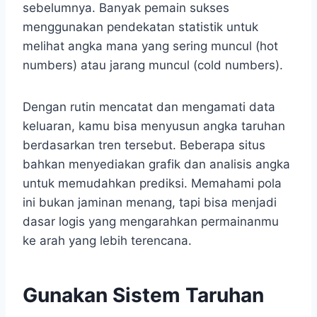
sebelumnya. Banyak pemain sukses
menggunakan pendekatan statistik untuk
melihat angka mana yang sering muncul (hot
numbers) atau jarang muncul (cold numbers).
Dengan rutin mencatat dan mengamati data
keluaran, kamu bisa menyusun angka taruhan
berdasarkan tren tersebut. Beberapa situs
bahkan menyediakan grafik dan analisis angka
untuk memudahkan prediksi. Memahami pola
ini bukan jaminan menang, tapi bisa menjadi
dasar logis yang mengarahkan permainanmu
ke arah yang lebih terencana.
Gunakan Sistem Taruhan