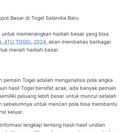
a untuk memenangkan hadiah besar yang bisa
 JITU TOGEL 2024
, akan membahas berbagai
tuk meraih hadiah besar.
h pemain Togel adalah menganalisis pola angka
un hasil Togel bersifat acak, ada banyak pemain
miliki peluang lebih besar untuk muncul setelah
n sebelumnya untuk mencari pola bisa membantu
si keluar.
nformasi lengkap tentang hasil-hasil undian