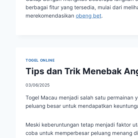
berbagai fitur yang tersedia, mulai dari melih
merekomendasikan
obeng bet
.
TOGEL ONLINE
Tips dan Trik Menebak Ang
03/06/2025
Togel Macau menjadi salah satu permainan 
peluang besar untuk mendapatkan keuntung
Meski keberuntungan tetap menjadi faktor u
coba untuk memperbesar peluang menang di