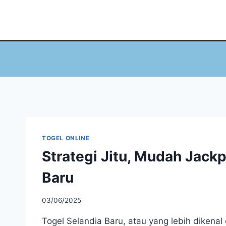
Skip
to
content
TOGEL ONLINE
Strategi Jitu, Mudah Jackp
Baru
03/06/2025
Togel Selandia Baru, atau yang lebih diken