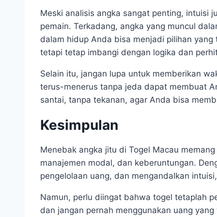
Meski analisis angka sangat penting, intuisi 
pemain. Terkadang, angka yang muncul dala
dalam hidup Anda bisa menjadi pilihan yang 
tetapi tetap imbangi dengan logika dan perhi
Selain itu, jangan lupa untuk memberikan wakt
terus-menerus tanpa jeda dapat membuat An
santai, tanpa tekanan, agar Anda bisa membu
Kesimpulan
Menebak angka jitu di Togel Macau memang 
manajemen modal, dan keberuntungan. Denga
pengelolaan uang, dan mengandalkan intuis
Namun, perlu diingat bahwa togel tetaplah p
dan jangan pernah menggunakan uang yang ti