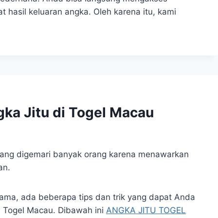
at hasil keluaran angka. Oleh karena itu, kami
ka Jitu di Togel Macau
yang digemari banyak orang karena menawarkan
an.
tama, ada beberapa tips dan trik yang dapat Anda
 Togel Macau. Dibawah ini
ANGKA JITU TOGEL