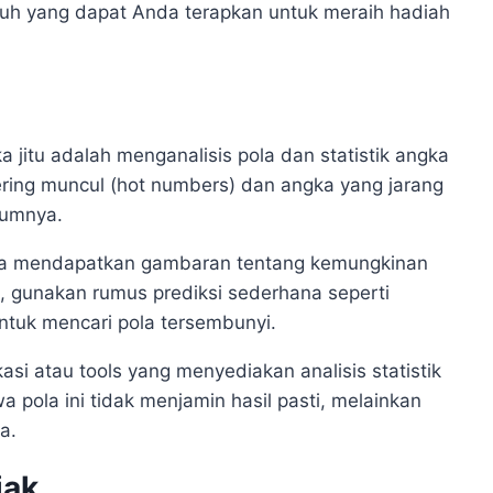
h yang dapat Anda terapkan untuk meraih hadiah
jitu adalah menganalisis pola dan statistik angka
ering muncul (hot numbers) dan angka yang jarang
lumnya.
isa mendapatkan gambaran tentang kemungkinan
tu, gunakan rumus prediksi sederhana seperti
tuk mencari pola tersembunyi.
i atau tools yang menyediakan analisis statistik
pola ini tidak menjamin hasil pasti, melainkan
a.
jak