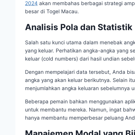
2024
akan membahas berbagai strategi ampu
besar di Togel Macau.
Analisis Pola dan Statistik
Salah satu kunci utama dalam menebak angka 
yang keluar. Perhatikan angka-angka yang s
keluar (cold numbers) dari hasil undian sebe
Dengan mempelajari data tersebut, Anda b
angka yang akan keluar berikutnya.
Selain i
menjumlahkan angka keluaran sebelumnya un
Beberapa pemain bahkan menggunakan aplikas
untuk membantu mereka. Namun, ingat bahwa 
hanya membantu memperbesar peluang And
Manajemen Modal yang Bi