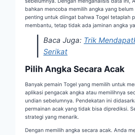
sebelumnya. Dengan menganalisis data ini, 
bahkan mencoba memilih angka yang belum k
penting untuk diingat bahwa Togel tetaplah
membantu, tetap tidak ada jaminan angka yan
Baca Juga:
Trik Mendapat
Serikat
Pilih Angka Secara Acak
Banyak pemain Togel yang memilih untuk me
aplikasi pengacak angka atau memilihnya sec
undian sebelumnya. Pendekatan ini didasa
permainan acak yang tidak bisa diprediksi. 
strategi yang menarik.
Dengan memilih angka secara acak. Anda me