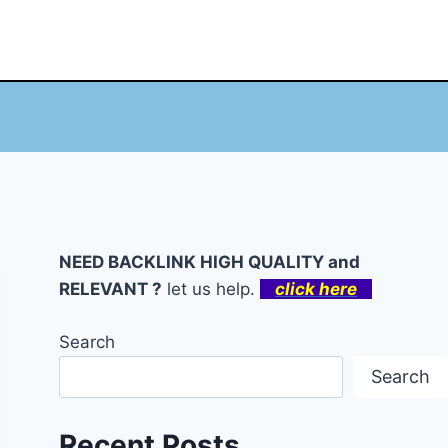
NEED BACKLINK HIGH QUALITY and
RELEVANT ?
let us help.
click here
Search
Search
Recent Posts