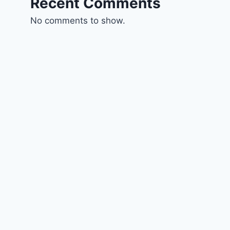
Recent Comments
No comments to show.