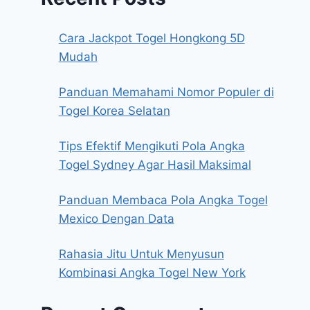
Cara Jackpot Togel Hongkong 5D
Mudah
Panduan Memahami Nomor Populer di
Togel Korea Selatan
Tips Efektif Mengikuti Pola Angka
Togel Sydney Agar Hasil Maksimal
Panduan Membaca Pola Angka Togel
Mexico Dengan Data
Rahasia Jitu Untuk Menyusun
Kombinasi Angka Togel New York