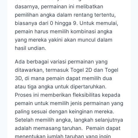
dasarnya, permainan ini melibatkan
pemilihan angka dalam rentang tertentu,
biasanya dari 0 hingga 9. Untuk memulai,
pemain harus memilih kombinasi angka
yang mereka yakini akan muncul dalam
hasil undian.
Ada berbagai variasi permainan yang
ditawarkan, termasuk Togel 2D dan Togel
3D, di mana pemain dapat memilih dua
atau tiga angka untuk dipertaruhkan.
Proses ini memberikan fleksibilitas kepada
pemain untuk memilih jenis permainan yang
paling sesuai dengan keinginan mereka.
Setelah memilih angka, langkah selanjutnya
adalah memasang taruhan. Pemain dapat
menentukan jumlah taruhan yang ingin