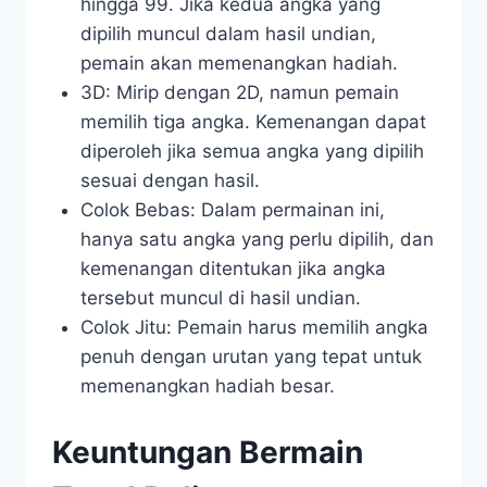
hingga 99. Jika kedua angka yang
dipilih muncul dalam hasil undian,
pemain akan memenangkan hadiah.
3D: Mirip dengan 2D, namun pemain
memilih tiga angka. Kemenangan dapat
diperoleh jika semua angka yang dipilih
sesuai dengan hasil.
Colok Bebas: Dalam permainan ini,
hanya satu angka yang perlu dipilih, dan
kemenangan ditentukan jika angka
tersebut muncul di hasil undian.
Colok Jitu: Pemain harus memilih angka
penuh dengan urutan yang tepat untuk
memenangkan hadiah besar.
Keuntungan Bermain