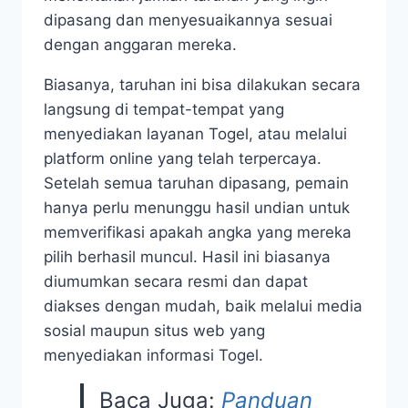
dipasang dan menyesuaikannya sesuai
dengan anggaran mereka.
Biasanya, taruhan ini bisa dilakukan secara
langsung di tempat-tempat yang
menyediakan layanan Togel, atau melalui
platform online yang telah terpercaya.
Setelah semua taruhan dipasang, pemain
hanya perlu menunggu hasil undian untuk
memverifikasi apakah angka yang mereka
pilih berhasil muncul. Hasil ini biasanya
diumumkan secara resmi dan dapat
diakses dengan mudah, baik melalui media
sosial maupun situs web yang
menyediakan informasi Togel.
Baca Juga:
Panduan