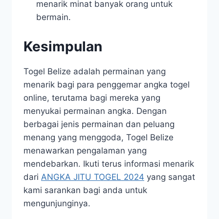
menarik minat banyak orang untuk
bermain.
Kesimpulan
Togel Belize adalah permainan yang
menarik bagi para penggemar angka togel
online, terutama bagi mereka yang
menyukai permainan angka. Dengan
berbagai jenis permainan dan peluang
menang yang menggoda, Togel Belize
menawarkan pengalaman yang
mendebarkan. ​Ikuti terus informasi menarik
dari
ANGKA JITU TOGEL 2024
yang sangat
kami sarankan bagi anda untuk
mengunjunginya.