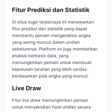
Fitur Prediksi dan Statistik
Di situs togel terpercaya ini menawarkan
fitur prediksi dan statistik yang dapat
membantu pemain menganalisis angka
yang sering muncul dalam undian
sebelumnya. Platform ini juga memberikan
analisis berbasis data, yang
memungkinkan pemain untuk membuat
keputusan taruhan yang lebih cerdas
berdasarkan pola angka yang muncul.
Live Draw
Fitur live draw memungkinkan pemain
untuk menyaksikan hasil undian secara