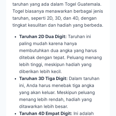
taruhan yang ada dalam Togel Guatemala.
Togel biasanya menawarkan berbagai jenis
taruhan, seperti 2D, 3D, dan 4D, dengan
tingkat kesulitan dan hadiah yang berbeda.
Taruhan 2D Dua Digit:
Taruhan ini
paling mudah karena hanya
membutuhkan dua angka yang harus
ditebak dengan tepat. Peluang menang
lebih tinggi, meskipun hadiah yang
diberikan lebih kecil.
Taruhan 3D Tiga Digit:
Dalam taruhan
ini, Anda harus menebak tiga angka
yang akan keluar. Meskipun peluang
menang lebih rendah, hadiah yang
ditawarkan lebih besar.
Taruhan 4D Empat Digit:
Ini adalah