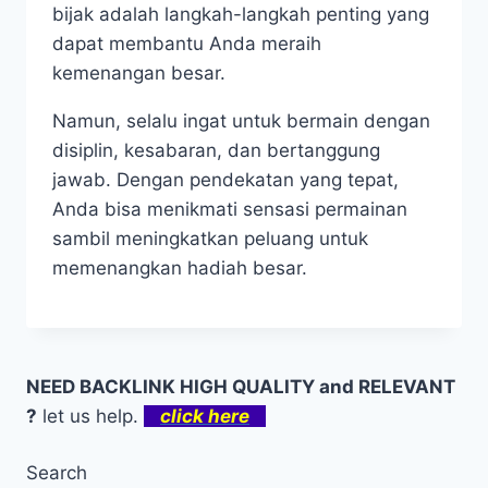
bijak adalah langkah-langkah penting yang
dapat membantu Anda meraih
kemenangan besar.
Namun, selalu ingat untuk bermain dengan
disiplin, kesabaran, dan bertanggung
jawab. Dengan pendekatan yang tepat,
Anda bisa menikmati sensasi permainan
sambil meningkatkan peluang untuk
memenangkan hadiah besar.
NEED BACKLINK HIGH QUALITY and RELEVANT
?
let us help.
click here
Search