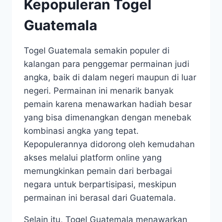
Kepopuleran Togel
Guatemala
Togel Guatemala semakin populer di
kalangan para penggemar permainan judi
angka, baik di dalam negeri maupun di luar
negeri. Permainan ini menarik banyak
pemain karena menawarkan hadiah besar
yang bisa dimenangkan dengan menebak
kombinasi angka yang tepat.
Kepopulerannya didorong oleh kemudahan
akses melalui platform online yang
memungkinkan pemain dari berbagai
negara untuk berpartisipasi, meskipun
permainan ini berasal dari Guatemala.
Selain itu, Togel Guatemala menawarkan