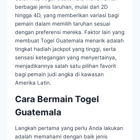
berbagai jenis taruhan, mulai dari 2D
hingga 4D, yang memberikan variasi bagi
pemain dalam memilih taruhan sesuai
dengan preferensi mereka. Faktor lain yang
membuat Togel Guatemala menarik adalah
tingkat hadiah jackpot yang tinggi, serta
sensasi ketegangan yang menyertainya,
menjadikannya salah satu pilihan favorit
bagi pemain judi angka di kawasan
Amerika Latin.
Cara Bermain Togel
Guatemala
Langkah pertama yang perlu Anda lakukan
adalah memahami dengan baik jenis