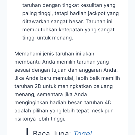
taruhan dengan tingkat kesulitan yang
paling tinggi, tetapi hadiah jackpot yang
ditawarkan sangat besar. Taruhan ini
membutuhkan ketepatan yang sangat
tinggi untuk menang.
Memahami jenis taruhan ini akan
membantu Anda memilih taruhan yang
sesuai dengan tujuan dan anggaran Anda.
Jika Anda baru memulai, lebih baik memilih
taruhan 2D untuk meningkatkan peluang
menang, sementara jika Anda
menginginkan hadiah besar, taruhan 4D
adalah pilihan yang lebih tepat meskipun
risikonya lebih tinggi.
Baca Juga:
Togel