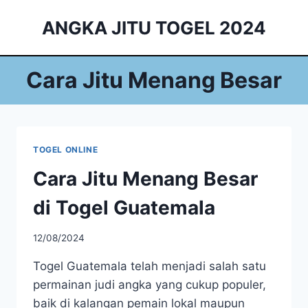
Skip
ANGKA JITU TOGEL 2024
to
content
Cara Jitu Menang Besar
TOGEL ONLINE
Cara Jitu Menang Besar
di Togel Guatemala
12/08/2024
Togel Guatemala telah menjadi salah satu
permainan judi angka yang cukup populer,
baik di kalangan pemain lokal maupun