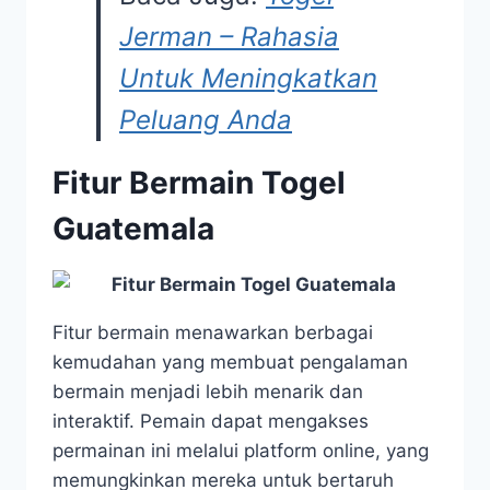
Jerman – Rahasia
Untuk Meningkatkan
Peluang Anda
Fitur Bermain Togel
Guatemala
Fitur bermain menawarkan berbagai
kemudahan yang membuat pengalaman
bermain menjadi lebih menarik dan
interaktif. Pemain dapat mengakses
permainan ini melalui platform online, yang
memungkinkan mereka untuk bertaruh