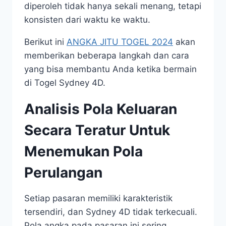
diperoleh tidak hanya sekali menang, tetapi
konsisten dari waktu ke waktu.
Berikut ini
ANGKA JITU TOGEL 2024
akan
memberikan beberapa langkah dan cara
yang bisa membantu Anda ketika bermain
di Togel Sydney 4D.
Analisis Pola Keluaran
Secara Teratur Untuk
Menemukan Pola
Perulangan
Setiap pasaran memiliki karakteristik
tersendiri, dan Sydney 4D tidak terkecuali.
Pola angka pada pasaran ini sering