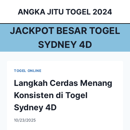
Skip
ANGKA JITU TOGEL 2024
to
content
JACKPOT BESAR TOGEL
SYDNEY 4D
TOGEL ONLINE
Langkah Cerdas Menang
Konsisten di Togel
Sydney 4D
10/23/2025