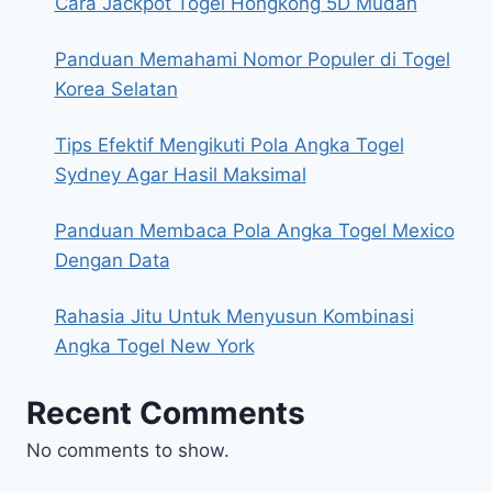
Cara Jackpot Togel Hongkong 5D Mudah
Panduan Memahami Nomor Populer di Togel
Korea Selatan
Tips Efektif Mengikuti Pola Angka Togel
Sydney Agar Hasil Maksimal
Panduan Membaca Pola Angka Togel Mexico
Dengan Data
Rahasia Jitu Untuk Menyusun Kombinasi
Angka Togel New York
Recent Comments
No comments to show.