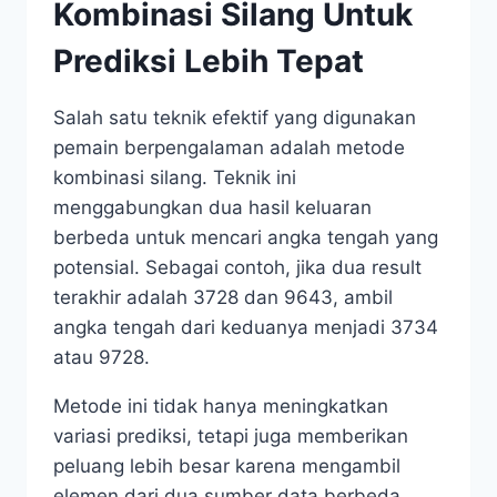
Kombinasi Silang Untuk
Prediksi Lebih Tepat
Salah satu teknik efektif yang digunakan
pemain berpengalaman adalah metode
kombinasi silang. Teknik ini
menggabungkan dua hasil keluaran
berbeda untuk mencari angka tengah yang
potensial. Sebagai contoh, jika dua result
terakhir adalah 3728 dan 9643, ambil
angka tengah dari keduanya menjadi 3734
atau 9728.
Metode ini tidak hanya meningkatkan
variasi prediksi, tetapi juga memberikan
peluang lebih besar karena mengambil
elemen dari dua sumber data berbeda.