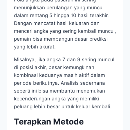
menunjukkan perulangan yang muncul
dalam rentang 5 hingga 10 hasil terakhir.
Dengan mencatat hasil keluaran dan
mencari angka yang sering kembali muncul,
pemain bisa membangun dasar prediksi
yang lebih akurat.
Misalnya, jika angka 7 dan 9 sering muncul
di posisi akhir, besar kemungkinan
kombinasi keduanya masih aktif dalam
periode berikutnya. Analisis sederhana
seperti ini bisa membantu menemukan
kecenderungan angka yang memiliki
peluang lebih besar untuk keluar kembali.
Terapkan Metode