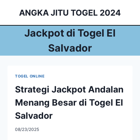
Skip
ANGKA JITU TOGEL 2024
to
content
Jackpot di Togel El
Salvador
TOGEL ONLINE
Strategi Jackpot Andalan
Menang Besar di Togel El
Salvador
08/23/2025