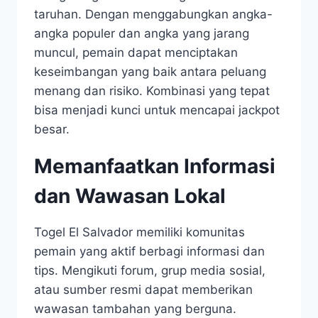
taruhan. Dengan menggabungkan angka-
angka populer dan angka yang jarang
muncul, pemain dapat menciptakan
keseimbangan yang baik antara peluang
menang dan risiko. Kombinasi yang tepat
bisa menjadi kunci untuk mencapai jackpot
besar.
Memanfaatkan Informasi
dan Wawasan Lokal
Togel El Salvador memiliki komunitas
pemain yang aktif berbagi informasi dan
tips. Mengikuti forum, grup media sosial,
atau sumber resmi dapat memberikan
wawasan tambahan yang berguna.