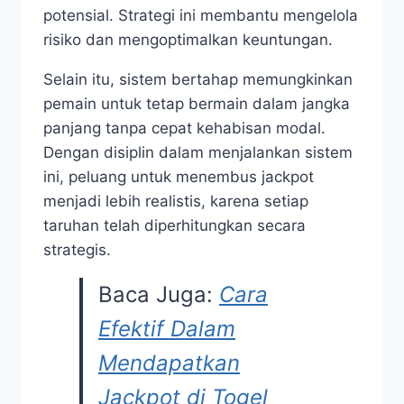
potensial. Strategi ini membantu mengelola
risiko dan mengoptimalkan keuntungan.
Selain itu, sistem bertahap memungkinkan
pemain untuk tetap bermain dalam jangka
panjang tanpa cepat kehabisan modal.
Dengan disiplin dalam menjalankan sistem
ini, peluang untuk menembus jackpot
menjadi lebih realistis, karena setiap
taruhan telah diperhitungkan secara
strategis.
Baca Juga:
Cara
Efektif Dalam
Mendapatkan
Jackpot di Togel