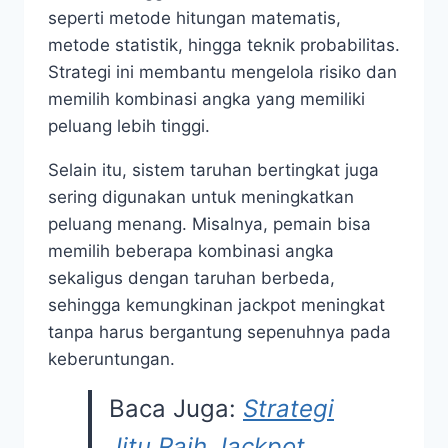
seperti metode hitungan matematis,
metode statistik, hingga teknik probabilitas.
Strategi ini membantu mengelola risiko dan
memilih kombinasi angka yang memiliki
peluang lebih tinggi.
Selain itu, sistem taruhan bertingkat juga
sering digunakan untuk meningkatkan
peluang menang. Misalnya, pemain bisa
memilih beberapa kombinasi angka
sekaligus dengan taruhan berbeda,
sehingga kemungkinan jackpot meningkat
tanpa harus bergantung sepenuhnya pada
keberuntungan.
Baca Juga:
Strategi
Jitu Raih Jackpot