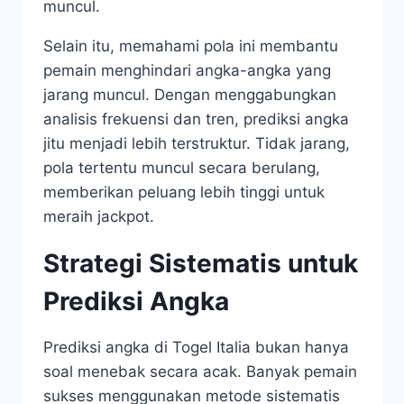
muncul.
Selain itu, memahami pola ini membantu
pemain menghindari angka-angka yang
jarang muncul. Dengan menggabungkan
analisis frekuensi dan tren, prediksi angka
jitu menjadi lebih terstruktur. Tidak jarang,
pola tertentu muncul secara berulang,
memberikan peluang lebih tinggi untuk
meraih jackpot.
Strategi Sistematis untuk
Prediksi Angka
Prediksi angka di Togel Italia bukan hanya
soal menebak secara acak. Banyak pemain
sukses menggunakan metode sistematis