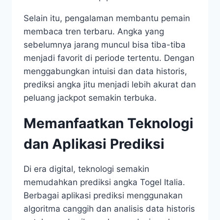
Selain itu, pengalaman membantu pemain
membaca tren terbaru. Angka yang
sebelumnya jarang muncul bisa tiba-tiba
menjadi favorit di periode tertentu. Dengan
menggabungkan intuisi dan data historis,
prediksi angka jitu menjadi lebih akurat dan
peluang jackpot semakin terbuka.
Memanfaatkan Teknologi
dan Aplikasi Prediksi
Di era digital, teknologi semakin
memudahkan prediksi angka Togel Italia.
Berbagai aplikasi prediksi menggunakan
algoritma canggih dan analisis data historis