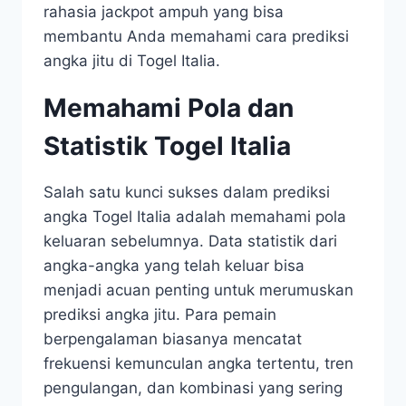
rahasia jackpot ampuh yang bisa
membantu Anda memahami cara prediksi
angka jitu di Togel Italia.
Memahami Pola dan
Statistik Togel Italia
Salah satu kunci sukses dalam prediksi
angka Togel Italia adalah memahami pola
keluaran sebelumnya. Data statistik dari
angka-angka yang telah keluar bisa
menjadi acuan penting untuk merumuskan
prediksi angka jitu. Para pemain
berpengalaman biasanya mencatat
frekuensi kemunculan angka tertentu, tren
pengulangan, dan kombinasi yang sering