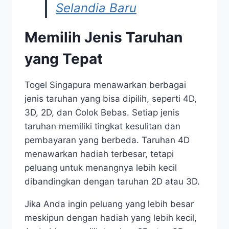
Selandia Baru
Memilih Jenis Taruhan
yang Tepat
Togel Singapura menawarkan berbagai
jenis taruhan yang bisa dipilih, seperti 4D,
3D, 2D, dan Colok Bebas. Setiap jenis
taruhan memiliki tingkat kesulitan dan
pembayaran yang berbeda. Taruhan 4D
menawarkan hadiah terbesar, tetapi
peluang untuk menangnya lebih kecil
dibandingkan dengan taruhan 2D atau 3D.
Jika Anda ingin peluang yang lebih besar
meskipun dengan hadiah yang lebih kecil,