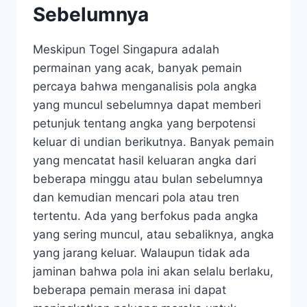
Sebelumnya
Meskipun Togel Singapura adalah
permainan yang acak, banyak pemain
percaya bahwa menganalisis pola angka
yang muncul sebelumnya dapat memberi
petunjuk tentang angka yang berpotensi
keluar di undian berikutnya. Banyak pemain
yang mencatat hasil keluaran angka dari
beberapa minggu atau bulan sebelumnya
dan kemudian mencari pola atau tren
tertentu. Ada yang berfokus pada angka
yang sering muncul, atau sebaliknya, angka
yang jarang keluar. Walaupun tidak ada
jaminan bahwa pola ini akan selalu berlaku,
beberapa pemain merasa ini dapat