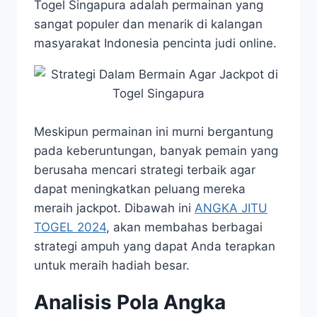
Togel Singapura adalah permainan yang
sangat populer dan menarik di kalangan
masyarakat Indonesia pencinta judi online.
Meskipun permainan ini murni bergantung
pada keberuntungan, banyak pemain yang
berusaha mencari strategi terbaik agar
dapat meningkatkan peluang mereka
meraih jackpot. Dibawah ini
ANGKA JITU
TOGEL 2024
, akan membahas berbagai
strategi ampuh yang dapat Anda terapkan
untuk meraih hadiah besar.
Analisis Pola Angka