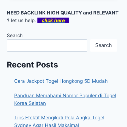
NEED BACKLINK HIGH QUALITY and RELEVANT
?
let us help.
click here
Search
Search
Recent Posts
Cara Jackpot Togel Hongkong 5D Mudah
Panduan Memahami Nomor Populer di Togel
Korea Selatan
Tips Efektif Mengikuti Pola Angka Togel
Sydney Agar Hasil Maksimal