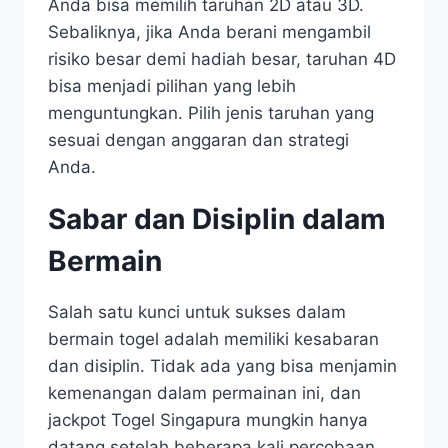
Anda bisa memilih taruhan 2D atau 3D.
Sebaliknya, jika Anda berani mengambil
risiko besar demi hadiah besar, taruhan 4D
bisa menjadi pilihan yang lebih
menguntungkan. Pilih jenis taruhan yang
sesuai dengan anggaran dan strategi
Anda.
Sabar dan Disiplin dalam
Bermain
Salah satu kunci untuk sukses dalam
bermain togel adalah memiliki kesabaran
dan disiplin. Tidak ada yang bisa menjamin
kemenangan dalam permainan ini, dan
jackpot Togel Singapura mungkin hanya
datang setelah beberapa kali percobaan.