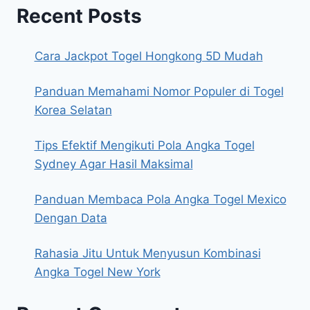
Recent Posts
Cara Jackpot Togel Hongkong 5D Mudah
Panduan Memahami Nomor Populer di Togel
Korea Selatan
Tips Efektif Mengikuti Pola Angka Togel
Sydney Agar Hasil Maksimal
Panduan Membaca Pola Angka Togel Mexico
Dengan Data
Rahasia Jitu Untuk Menyusun Kombinasi
Angka Togel New York