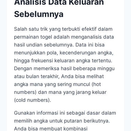
Analisis Data Keluaran
Sebelumnya
Salah satu trik yang terbukti efektif dalam
permainan togel adalah menganalisis data
hasil undian sebelumnya. Data ini bisa
menunjukkan pola, kecenderungan angka,
hingga frekuensi keluaran angka tertentu.
Dengan memeriksa hasil beberapa minggu
atau bulan terakhir, Anda bisa melihat
angka mana yang sering muncul (hot
numbers) dan mana yang jarang keluar
(cold numbers).
Gunakan informasi ini sebagai dasar dalam
memilih angka untuk putaran berikutnya.
Anda bisa membuat kombinasi