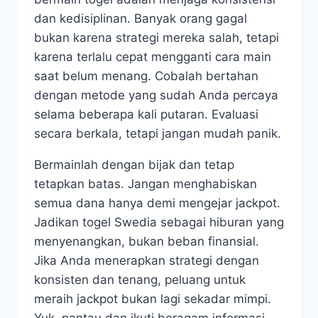
dan kedisiplinan. Banyak orang gagal
bukan karena strategi mereka salah, tetapi
karena terlalu cepat mengganti cara main
saat belum menang. Cobalah bertahan
dengan metode yang sudah Anda percaya
selama beberapa kali putaran. Evaluasi
secara berkala, tetapi jangan mudah panik.
Bermainlah dengan bijak dan tetap
tetapkan batas. Jangan menghabiskan
semua dana hanya demi mengejar jackpot.
Jadikan togel Swedia sebagai hiburan yang
menyenangkan, bukan beban finansial.
Jika Anda menerapkan strategi dengan
konsisten dan tenang, peluang untuk
meraih jackpot bukan lagi sekadar mimpi.