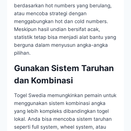
berdasarkan hot numbers yang berulang,
atau mencoba strategi dengan
menggabungkan hot dan cold numbers.
Meskipun hasil undian bersifat acak,
statistik tetap bisa menjadi alat bantu yang
berguna dalam menyusun angka-angka
pilihan.
Gunakan Sistem Taruhan
dan Kombinasi
Togel Swedia memungkinkan pemain untuk
menggunakan sistem kombinasi angka
yang lebih kompleks dibandingkan togel
lokal. Anda bisa mencoba sistem taruhan
seperti full system, wheel system, atau