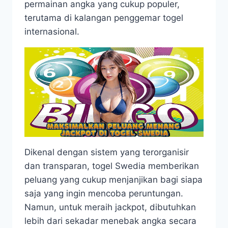
permainan angka yang cukup populer,
terutama di kalangan penggemar togel
internasional.
Dikenal dengan sistem yang terorganisir
dan transparan, togel Swedia memberikan
peluang yang cukup menjanjikan bagi siapa
saja yang ingin mencoba peruntungan.
Namun, untuk meraih jackpot, dibutuhkan
lebih dari sekadar menebak angka secara