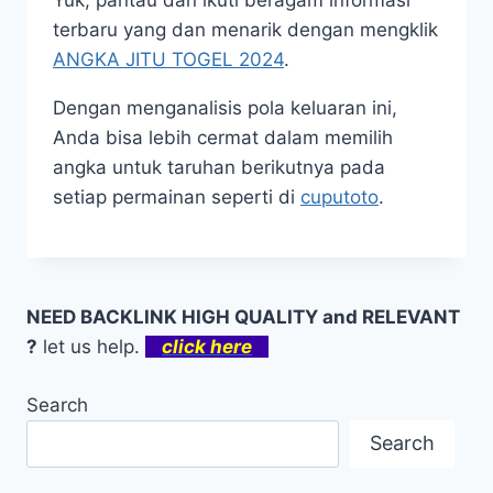
Yuk, pantau dan ikuti beragam informasi
terbaru yang dan menarik dengan mengklik
ANGKA JITU TOGEL 2024
.
Dengan menganalisis pola keluaran ini,
Anda bisa lebih cermat dalam memilih
angka untuk taruhan berikutnya pada
setiap permainan seperti di
cuputoto
.
NEED BACKLINK HIGH QUALITY and RELEVANT
?
let us help.
click here
Search
Search