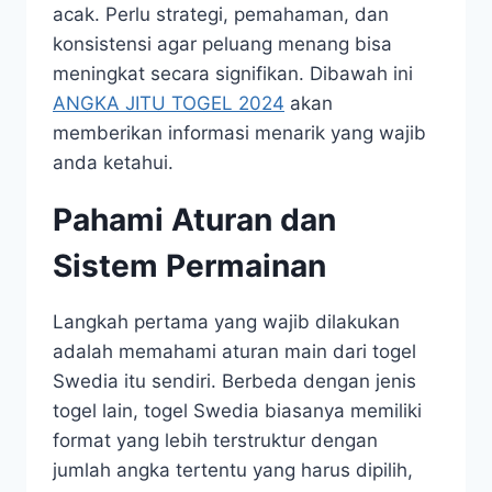
acak. Perlu strategi, pemahaman, dan
konsistensi agar peluang menang bisa
meningkat secara signifikan. Dibawah ini
ANGKA JITU TOGEL 2024
akan
memberikan informasi menarik yang wajib
anda ketahui.
Pahami Aturan dan
Sistem Permainan
Langkah pertama yang wajib dilakukan
adalah memahami aturan main dari togel
Swedia itu sendiri. Berbeda dengan jenis
togel lain, togel Swedia biasanya memiliki
format yang lebih terstruktur dengan
jumlah angka tertentu yang harus dipilih,