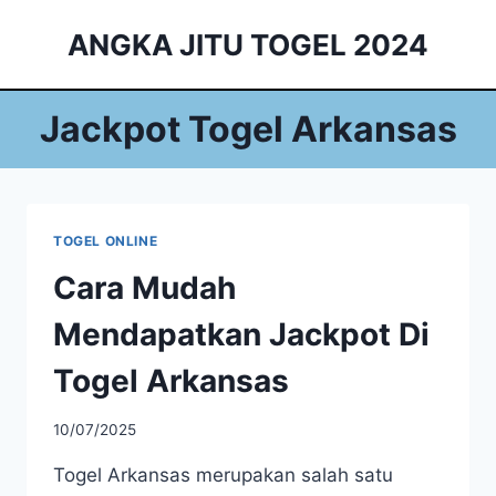
Skip
ANGKA JITU TOGEL 2024
to
content
Jackpot Togel Arkansas
TOGEL ONLINE
Cara Mudah
Mendapatkan Jackpot Di
Togel Arkansas
10/07/2025
Togel Arkansas merupakan salah satu