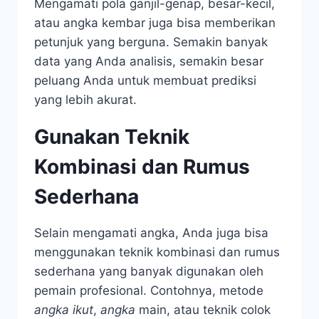
Mengamati pola ganjil-genap, besar-kecil,
atau angka kembar juga bisa memberikan
petunjuk yang berguna. Semakin banyak
data yang Anda analisis, semakin besar
peluang Anda untuk membuat prediksi
yang lebih akurat.
Gunakan Teknik
Kombinasi dan Rumus
Sederhana
Selain mengamati angka, Anda juga bisa
menggunakan teknik kombinasi dan rumus
sederhana yang banyak digunakan oleh
pemain profesional. Contohnya, metode
angka ikut
,
angka
main, atau teknik colok