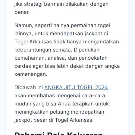
jika strategi bermain dilakukan dengan
benar.
Namun, seperti halnya permainan togel
lainnya, untuk mendapatkan jackpot di
Togel Arkansas tidak hanya mengandalkan
keberuntungan semata. Diperlukan
pemahaman, analisa, dan pendekatan
cerdas agar bisa lebih dekat dengan angka
kemenangan.
Dibawah ini
ANGKA JITU TOGEL 2024
akan membahas mengenai cara-cara
mudah yang bisa Anda terapkan untuk
meningkatkan peluang mendapatkan
jackpot besar di Togel Arkansas.