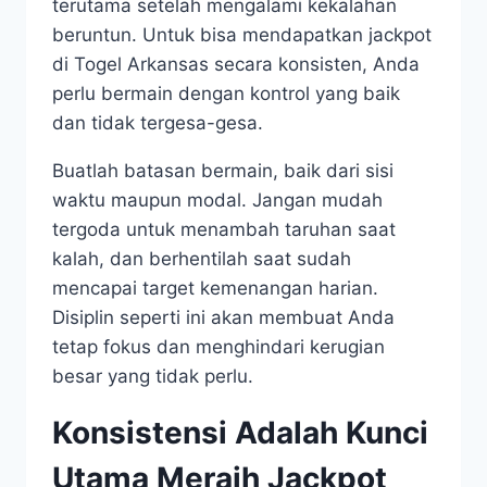
terutama setelah mengalami kekalahan
beruntun. Untuk bisa mendapatkan jackpot
di Togel Arkansas secara konsisten, Anda
perlu bermain dengan kontrol yang baik
dan tidak tergesa-gesa.
Buatlah batasan bermain, baik dari sisi
waktu maupun modal. Jangan mudah
tergoda untuk menambah taruhan saat
kalah, dan berhentilah saat sudah
mencapai target kemenangan harian.
Disiplin seperti ini akan membuat Anda
tetap fokus dan menghindari kerugian
besar yang tidak perlu.
Konsistensi Adalah Kunci
Utama Meraih Jackpot