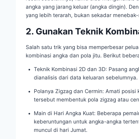
angka yang jarang keluar (angka dingin). De
yang lebih terarah, bukan sekadar menebak-
2. Gunakan Teknik Kombin
Salah satu trik yang bisa memperbesar pe
kombinasi angka dan pola jitu. Berikut beber
Teknik Kombinasi 2D dan 3D: Pasang angka
dianalisis dari data keluaran sebelumnya.
Polanya Zigzag dan Cermin: Amati posisi 
tersebut membentuk pola zigzag atau cermi
Main di Hari Angka Kuat: Beberapa pemai
keberuntungan untuk angka-angka tertent
muncul di hari Jumat.