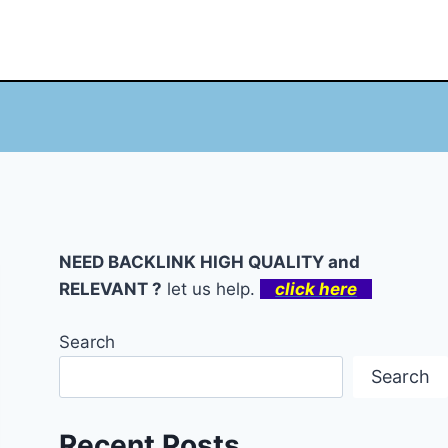
NEED BACKLINK HIGH QUALITY and
RELEVANT ?
let us help.
click here
Search
Search
Recent Posts