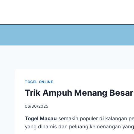
Skip
to
content
TOGEL ONLINE
Trik Ampuh Menang Besar
06/30/2025
Togel Macau
semakin populer di kalangan pe
yang dinamis dan peluang kemenangan yang