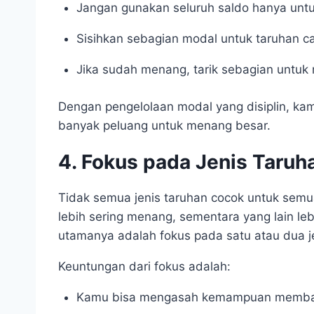
Jangan gunakan seluruh saldo hanya untu
Sisihkan sebagian modal untuk taruhan ca
Jika sudah menang, tarik sebagian untuk
Dengan pengelolaan modal yang disiplin, kam
banyak peluang untuk menang besar.
4. Fokus pada Jenis Taru
Tidak semua jenis taruhan cocok untuk semua
lebih sering menang, sementara yang lain le
utamanya adalah fokus pada satu atau dua j
Keuntungan dari fokus adalah:
Kamu bisa mengasah kemampuan membaca 