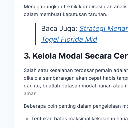
Menggabungkan teknik kombinasi dan analisi
dalam membuat keputusan taruhan.
Baca Juga:
Strategi Mena
Togel Florida Mid
3. Kelola Modal Secara Ce
Salah satu kesalahan terbesar pemain adala
dikelola sembarangan akan cepat habis tan
dari itu, buatlah batasan modal harian ata
aman.
Beberapa poin penting dalam pengelolaan m
Tentukan batas maksimal kekalahan haria