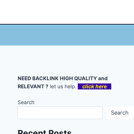
NEED BACKLINK HIGH QUALITY and
RELEVANT ?
let us help.
click here
Search
Search
Recent Posts