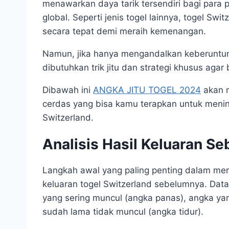
menawarkan daya tarik tersendiri bagi para
global. Seperti jenis togel lainnya, togel 
secara tepat demi meraih kemenangan.
Namun, jika hanya mengandalkan keberuntung
dibutuhkan trik jitu dan strategi khusus agar
Dibawah ini
ANGKA JITU TOGEL 2024
akan 
cerdas yang bisa kamu terapkan untuk meni
Switzerland.
Analisis Hasil Keluaran S
Langkah awal yang paling penting dalam mer
keluaran togel Switzerland sebelumnya. Dat
yang sering muncul (angka panas), angka yan
sudah lama tidak muncul (angka tidur).