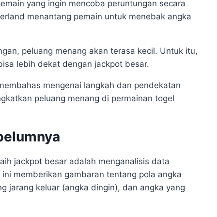
 pemain yang ingin mencoba peruntungan secara
Switzerland menantang pemain untuk menebak angka
an, peluang menang akan terasa kecil. Untuk itu,
 bisa lebih dekat dengan jackpot besar.
membahas mengenai langkah dan pendekatan
ngkatkan peluang menang di permainan togel
ebelumnya
aih jackpot besar adalah menganalisis data
a ini memberikan gambaran tentang pola angka
g jarang keluar (angka dingin), dan angka yang