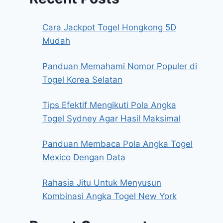
Cara Jackpot Togel Hongkong 5D
Mudah
Panduan Memahami Nomor Populer di
Togel Korea Selatan
Tips Efektif Mengikuti Pola Angka
Togel Sydney Agar Hasil Maksimal
Panduan Membaca Pola Angka Togel
Mexico Dengan Data
Rahasia Jitu Untuk Menyusun
Kombinasi Angka Togel New York