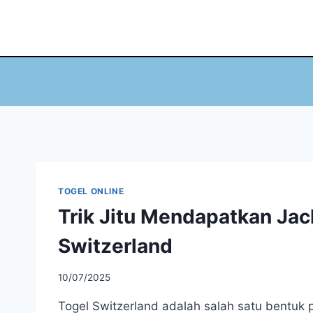
Skip
to
content
TOGEL ONLINE
Trik Jitu Mendapatkan Jac
Switzerland
10/07/2025
Togel Switzerland adalah salah satu bentuk 