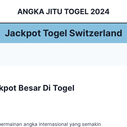
ANGKA JITU TOGEL 2024
Jackpot Togel Switzerland
kpot Besar Di Togel
permainan angka internasional yang semakin