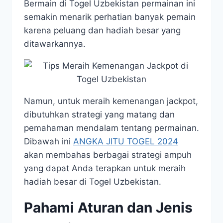
Bermain di Togel Uzbekistan permainan ini
semakin menarik perhatian banyak pemain
karena peluang dan hadiah besar yang
ditawarkannya.
Namun, untuk meraih kemenangan jackpot,
dibutuhkan strategi yang matang dan
pemahaman mendalam tentang permainan.
Dibawah ini
ANGKA JITU TOGEL 2024
akan membahas berbagai strategi ampuh
yang dapat Anda terapkan untuk meraih
hadiah besar di Togel Uzbekistan.
Pahami Aturan dan Jenis