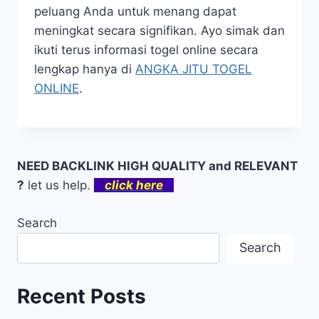
peluang Anda untuk menang dapat
meningkat secara signifikan. Ayo simak dan
ikuti terus informasi togel online secara
lengkap hanya di
ANGKA JITU TOGEL
ONLINE
.
NEED BACKLINK HIGH QUALITY and RELEVANT
?
let us help.
click here
Search
Search
Recent Posts