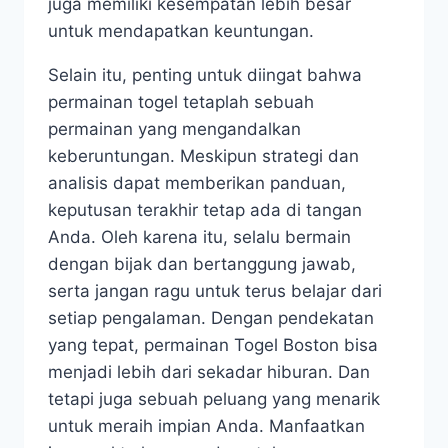
juga memiliki kesempatan lebih besar
untuk mendapatkan keuntungan.
Selain itu, penting untuk diingat bahwa
permainan togel tetaplah sebuah
permainan yang mengandalkan
keberuntungan. Meskipun strategi dan
analisis dapat memberikan panduan,
keputusan terakhir tetap ada di tangan
Anda. Oleh karena itu, selalu bermain
dengan bijak dan bertanggung jawab,
serta jangan ragu untuk terus belajar dari
setiap pengalaman. Dengan pendekatan
yang tepat, permainan Togel Boston bisa
menjadi lebih dari sekadar hiburan. Dan
tetapi juga sebuah peluang yang menarik
untuk meraih impian Anda. Manfaatkan