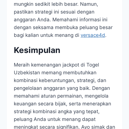
mungkin sedikit lebih besar. Namun,
pastikan strategi ini sesuai dengan
anggaran Anda. Memahami informasi ini
dengan seksama membuka peluang besar
bagi kalian untuk menang di
versace4d
.​
Kesimpulan
Meraih kemenangan jackpot di Togel
Uzbekistan memang membutuhkan
kombinasi keberuntungan, strategi, dan
pengelolaan anggaran yang baik. Dengan
memahami aturan permainan, mengelola
keuangan secara bijak, serta menerapkan
strategi kombinasi angka yang tepat,
peluang Anda untuk menang dapat
meningkat secara signifikan. Ayo simak dan