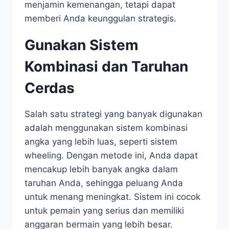
menjamin kemenangan, tetapi dapat
memberi Anda keunggulan strategis.
Gunakan Sistem
Kombinasi dan Taruhan
Cerdas
Salah satu strategi yang banyak digunakan
adalah menggunakan sistem kombinasi
angka yang lebih luas, seperti sistem
wheeling. Dengan metode ini, Anda dapat
mencakup lebih banyak angka dalam
taruhan Anda, sehingga peluang Anda
untuk menang meningkat. Sistem ini cocok
untuk pemain yang serius dan memiliki
anggaran bermain yang lebih besar.