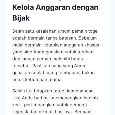
Kelola Anggaran dengan
Bijak
Salah satu kesalahan umum pemain togel
adalah bermain tanpa batasan. Sebelum
mulai bermain, tetapkan anggaran khusus
yang siap Anda gunakan untuk taruhan,
dan jangan pernah melebihi batas
tersebut. Pastikan uang yang Anda
gunakan adalah uang tambahan, bukan
untuk kebutuhan utama.
Selain itu, tetapkan target kemenangan.
Jika Anda berhasil memenangkan hadiah
kecil, pertimbangkan untuk berhenti
sejenak dan nikmati hasilnya. Bermain