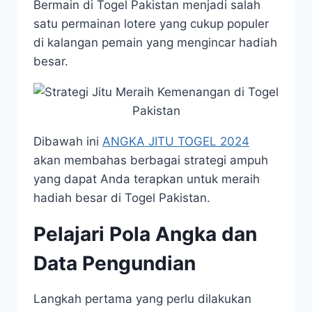
Bermain di Togel Pakistan menjadi salah
satu permainan lotere yang cukup populer
di kalangan pemain yang mengincar hadiah
besar.
Dibawah ini
ANGKA JITU TOGEL 2024
akan membahas berbagai strategi ampuh
yang dapat Anda terapkan untuk meraih
hadiah besar di Togel Pakistan.
Pelajari Pola Angka dan
Data Pengundian
Langkah pertama yang perlu dilakukan