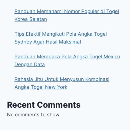
Panduan Memahami Nomor Populer di Togel
Korea Selatan
Tips Efektif Mengikuti Pola Angka Togel
Sydney Agar Hasil Maksimal
Panduan Membaca Pola Angka Togel Mexico
Dengan Data
Rahasia Jitu Untuk Menyusun Kombinasi
Angka Togel New York
Recent Comments
No comments to show.