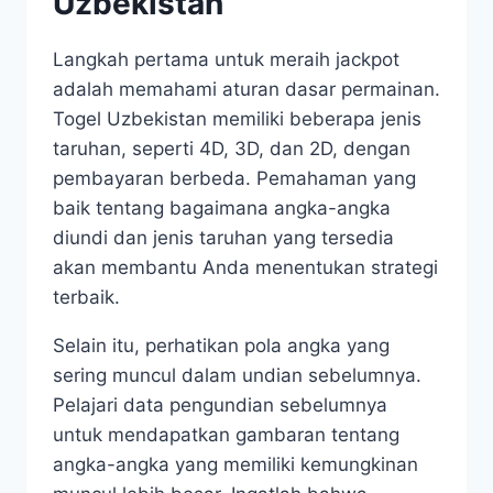
Uzbekistan
Langkah pertama untuk meraih jackpot
adalah memahami aturan dasar permainan.
Togel Uzbekistan memiliki beberapa jenis
taruhan, seperti 4D, 3D, dan 2D, dengan
pembayaran berbeda. Pemahaman yang
baik tentang bagaimana angka-angka
diundi dan jenis taruhan yang tersedia
akan membantu Anda menentukan strategi
terbaik.
Selain itu, perhatikan pola angka yang
sering muncul dalam undian sebelumnya.
Pelajari data pengundian sebelumnya
untuk mendapatkan gambaran tentang
angka-angka yang memiliki kemungkinan