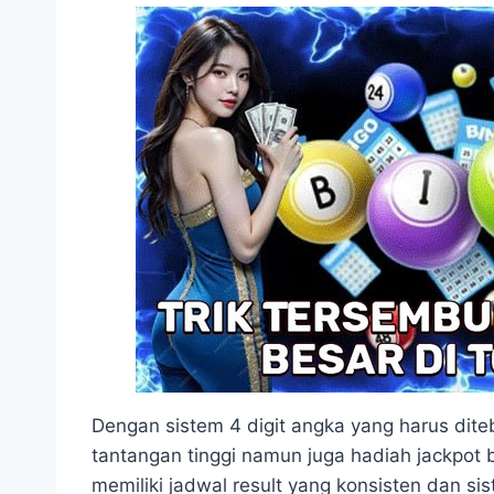
Dengan sistem 4 digit angka yang harus dit
tantangan tinggi namun juga hadiah jackpot 
memiliki jadwal result yang konsisten dan 