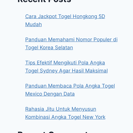
Cara Jackpot Togel Hongkong 5D
Mudah
Panduan Memahami Nomor Populer di
Togel Korea Selatan
Tips Efektif Mengikuti Pola Angka
Togel Sydney Agar Hasil Maksimal
Panduan Membaca Pola Angka Togel
Mexico Dengan Data
Rahasia Jitu Untuk Menyusun
Kombinasi Angka Togel New York