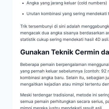
Angka yang jarang keluar (cold numbers)
Urutan kombinasi yang sering mendekati h
Trik tersembunyi di sini adalah menggabungk
mengacak dua angka sisanya berdasarkan an
statistik cukup sering mendekati hasil 4D asli
Gunakan Teknik Cermin d
Beberapa pemain berpengalaman menggunak
yang pernah keluar sebelumnya (contoh: 92
kombinasi angka baru. Selain itu, sebagian 
mengaitkan kejadian atau mimpi tertentu den
Meski terdengar tradisional, metode ini serin
semua pemain perhitungkan secara serius, p
mimpi mereka justru mendekati result asli.