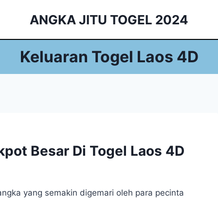
ANGKA JITU TOGEL 2024
Keluaran Togel Laos 4D
kpot Besar Di Togel Laos 4D
angka yang semakin digemari oleh para pecinta