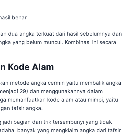
asil benar
an dua angka terkuat dari hasil sebelumnya dan
gka yang belum muncul. Kombinasi ini secara
.
an Kode Alam
an metode angka cermin yaitu membalik angka
 menjadi 29) dan menggunakannya dalam
juga memanfaatkan kode alam atau mimpi, yaitu
gan tafsir angka.
g jadi bagian dari trik tersembunyi yang tidak
adahal banyak yang mengklaim angka dari tafsir