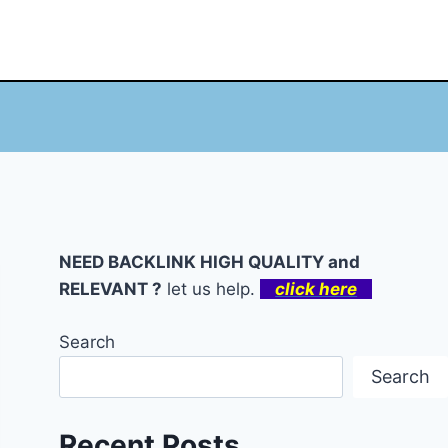
NEED BACKLINK HIGH QUALITY and
RELEVANT ?
let us help.
click here
Search
Search
Recent Posts