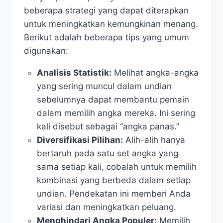
beberapa strategi yang dapat diterapkan
untuk meningkatkan kemungkinan menang.
Berikut adalah beberapa tips yang umum
digunakan:
Analisis Statistik:
Melihat angka-angka
yang sering muncul dalam undian
sebelumnya dapat membantu pemain
dalam memilih angka mereka. Ini sering
kali disebut sebagai “angka panas.”
Diversifikasi Pilihan:
Alih-alih hanya
bertaruh pada satu set angka yang
sama setiap kali, cobalah untuk memilih
kombinasi yang berbeda dalam setiap
undian. Pendekatan ini memberi Anda
variasi dan meningkatkan peluang.
Menghindari Angka Populer:
Memilih