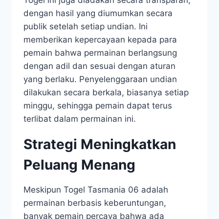
Togel ini juga diadakan secara transparan,
dengan hasil yang diumumkan secara
publik setelah setiap undian. Ini
memberikan kepercayaan kepada para
pemain bahwa permainan berlangsung
dengan adil dan sesuai dengan aturan
yang berlaku. Penyelenggaraan undian
dilakukan secara berkala, biasanya setiap
minggu, sehingga pemain dapat terus
terlibat dalam permainan ini.
Strategi Meningkatkan
Peluang Menang
Meskipun Togel Tasmania 06 adalah
permainan berbasis keberuntungan,
banyak pemain percaya bahwa ada