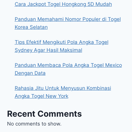
Cara Jackpot Togel Hongkong 5D Mudah
Panduan Memahami Nomor Populer di Togel
Korea Selatan
Tips Efektif Mengikuti Pola Angka Togel
Sydney Agar Hasil Maksimal
Panduan Membaca Pola Angka Togel Mexico
Dengan Data
Rahasia Jitu Untuk Menyusun Kombinasi
Angka Togel New York
Recent Comments
No comments to show.