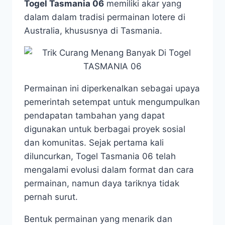
Togel Tasmania 06
memiliki akar yang
dalam dalam tradisi permainan lotere di
Australia, khususnya di Tasmania.
Permainan ini diperkenalkan sebagai upaya
pemerintah setempat untuk mengumpulkan
pendapatan tambahan yang dapat
digunakan untuk berbagai proyek sosial
dan komunitas. Sejak pertama kali
diluncurkan, Togel Tasmania 06 telah
mengalami evolusi dalam format dan cara
permainan, namun daya tariknya tidak
pernah surut.
Bentuk permainan yang menarik dan