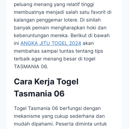
peluang menang yang relatif tinggi
membuatnya menjadi salah satu favorit di
kalangan penggemar lotere. Di sinilah
banyak pemain mengharapkan hoki dan
keberuntungan mereka. Berikut di bawah
ini
ANGKA JITU TOGEL 2024
akan
membahas sampai tuntas tentang tips
terbaik agar menang besar di togel
TASMANIA 06.
Cara Kerja Togel
Tasmania 06
Togel Tasmania 06 berfungsi dengan
mekanisme yang cukup sederhana dan
mudah dipahami. Peserta diminta untuk