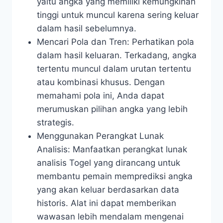
yaitu angka yang memiliki kemungkinan
tinggi untuk muncul karena sering keluar
dalam hasil sebelumnya.
Mencari Pola dan Tren: Perhatikan pola
dalam hasil keluaran. Terkadang, angka
tertentu muncul dalam urutan tertentu
atau kombinasi khusus. Dengan
memahami pola ini, Anda dapat
merumuskan pilihan angka yang lebih
strategis.
Menggunakan Perangkat Lunak
Analisis: Manfaatkan perangkat lunak
analisis Togel yang dirancang untuk
membantu pemain memprediksi angka
yang akan keluar berdasarkan data
historis. Alat ini dapat memberikan
wawasan lebih mendalam mengenai