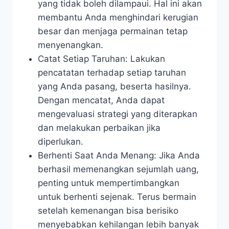
yang tidak boleh dilampaui. Hal ini akan
membantu Anda menghindari kerugian
besar dan menjaga permainan tetap
menyenangkan.
Catat Setiap Taruhan: Lakukan
pencatatan terhadap setiap taruhan
yang Anda pasang, beserta hasilnya.
Dengan mencatat, Anda dapat
mengevaluasi strategi yang diterapkan
dan melakukan perbaikan jika
diperlukan.
Berhenti Saat Anda Menang: Jika Anda
berhasil memenangkan sejumlah uang,
penting untuk mempertimbangkan
untuk berhenti sejenak. Terus bermain
setelah kemenangan bisa berisiko
menyebabkan kehilangan lebih banyak