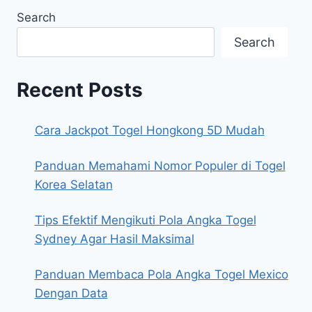
Search
Search
Recent Posts
Cara Jackpot Togel Hongkong 5D Mudah
Panduan Memahami Nomor Populer di Togel
Korea Selatan
Tips Efektif Mengikuti Pola Angka Togel
Sydney Agar Hasil Maksimal
Panduan Membaca Pola Angka Togel Mexico
Dengan Data