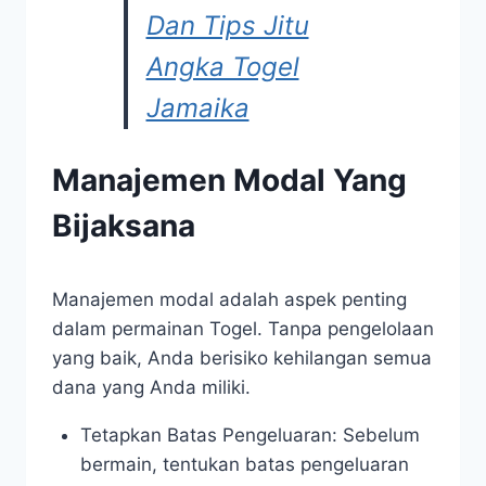
Dan Tips Jitu
Angka Togel
Jamaika
Manajemen Modal Yang
Bijaksana
Manajemen modal adalah aspek penting
dalam permainan Togel. Tanpa pengelolaan
yang baik, Anda berisiko kehilangan semua
dana yang Anda miliki.
Tetapkan Batas Pengeluaran: Sebelum
bermain, tentukan batas pengeluaran