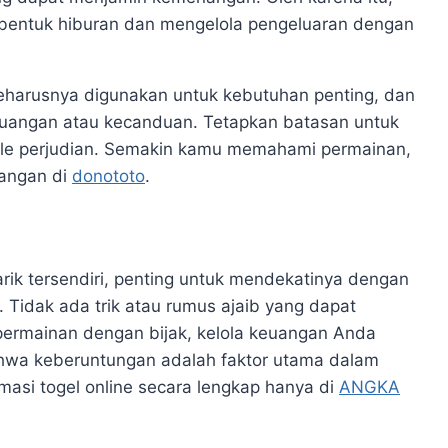
 bentuk hiburan dan mengelola pengeluaran dengan
harusnya digunakan untuk kebutuhan penting, dan
 keuangan atau kecanduan. Tetapkan batasan untuk
ible perjudian. Semakin kamu memahami permainan,
angan di
donototo
.
ik tersendiri, penting untuk mendekatinya dengan
s. Tidak ada trik atau rumus ajaib yang dapat
permainan dengan bijak, kelola keuangan Anda
hwa keberuntungan adalah faktor utama dalam
rmasi togel online secara lengkap hanya di
ANGKA