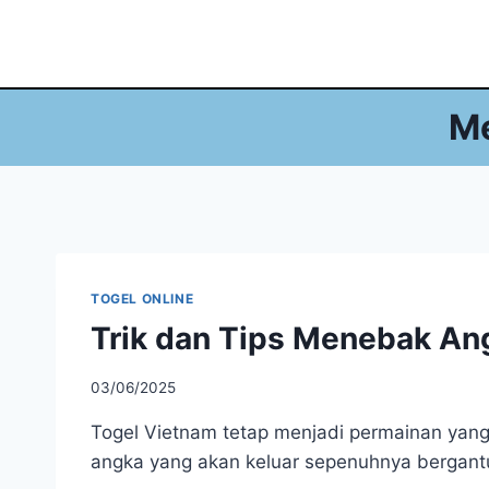
Skip
to
content
Me
TOGEL ONLINE
Trik dan Tips Menebak An
03/06/2025
Togel Vietnam tetap menjadi permainan yan
angka yang akan keluar sepenuhnya bergan