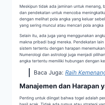
Meskipun tidak ada jaminan untuk menang, 
dan pendekatan untuk mencoba meningkatkan
dengan melihat pola angka yang keluar seb
yang sering muncul atau mencari pola angka
Selain itu, ada juga yang menggunakan angka
makna pribadi bagi mereka. Pendekatan lai
sistem tertentu dengan harapan menemukan 
Numerologi dan astrologi juga menjadi pilih
angka tertentu memiliki hubungan dengan k
Baca Juga:
Raih Kemenan
Manajemen dan Harapan ya
Penting untuk diingat bahwa togel adalah 
hasil acak. Tidak ada rumus atau strategi y