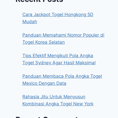
Cara Jackpot Togel Hongkong 5D
Mudah
Panduan Memahami Nomor Populer di
Togel Korea Selatan
Tips Efektif Mengikuti Pola Angka
Togel Sydney Agar Hasil Maksimal
Panduan Membaca Pola Angka Togel
Mexico Dengan Data
Rahasia Jitu Untuk Menyusun
Kombinasi Angka Togel New York