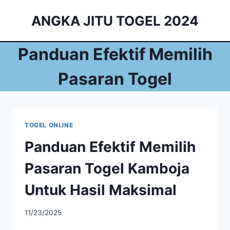
Skip
ANGKA JITU TOGEL 2024
to
content
Panduan Efektif Memilih
Pasaran Togel
TOGEL ONLINE
Panduan Efektif Memilih
Pasaran Togel Kamboja
Untuk Hasil Maksimal
11/23/2025