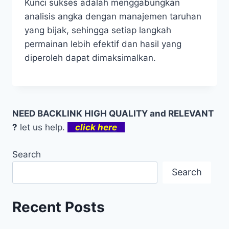
Kunci sukses adalah menggabungkan
analisis angka dengan manajemen taruhan
yang bijak, sehingga setiap langkah
permainan lebih efektif dan hasil yang
diperoleh dapat dimaksimalkan.
NEED BACKLINK HIGH QUALITY and RELEVANT
?
let us help.
click here
Search
Search
Recent Posts