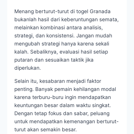
Menang berturut-turut di togel Granada
bukanlah hasil dari keberuntungan semata,
melainkan kombinasi antara analisis,
strategi, dan konsistensi. Jangan mudah
mengubah strategi hanya karena sekali
kalah. Sebaliknya, evaluasi hasil setiap
putaran dan sesuaikan taktik jika
diperlukan.
Selain itu, kesabaran menjadi faktor
penting. Banyak pemain kehilangan modal
karena terburu-buru ingin mendapatkan
keuntungan besar dalam waktu singkat.
Dengan tetap fokus dan sabar, peluang
untuk mendapatkan kemenangan berturut-
turut akan semakin besar.