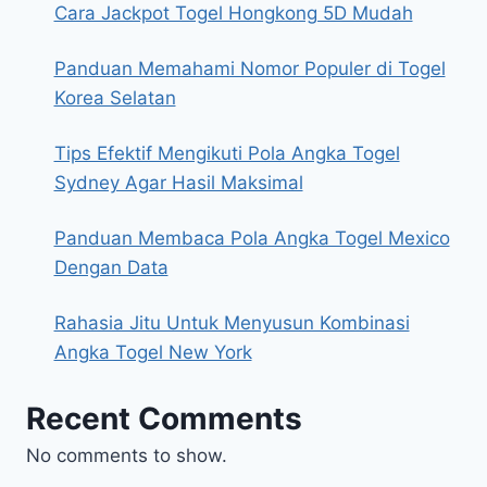
Cara Jackpot Togel Hongkong 5D Mudah
Panduan Memahami Nomor Populer di Togel
Korea Selatan
Tips Efektif Mengikuti Pola Angka Togel
Sydney Agar Hasil Maksimal
Panduan Membaca Pola Angka Togel Mexico
Dengan Data
Rahasia Jitu Untuk Menyusun Kombinasi
Angka Togel New York
Recent Comments
No comments to show.