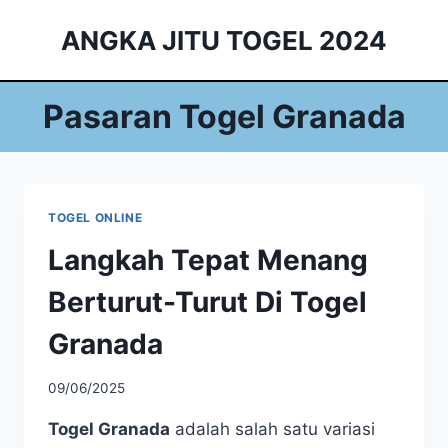
Skip
ANGKA JITU TOGEL 2024
to
content
Pasaran Togel Granada
TOGEL ONLINE
Langkah Tepat Menang
Berturut-Turut Di Togel
Granada
09/06/2025
Togel Granada
adalah salah satu variasi