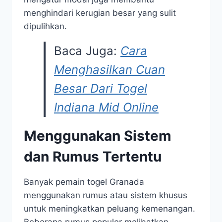
menghindari kerugian besar yang sulit
dipulihkan.
Baca Juga:
Cara
Menghasilkan Cuan
Besar Dari Togel
Indiana Mid Online
Menggunakan Sistem
dan Rumus Tertentu
Banyak pemain togel Granada
menggunakan rumus atau sistem khusus
untuk meningkatkan peluang kemenangan.