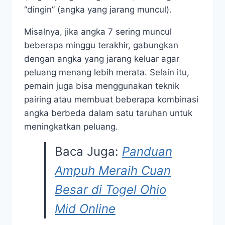
“dingin” (angka yang jarang muncul).
Misalnya, jika angka 7 sering muncul
beberapa minggu terakhir, gabungkan
dengan angka yang jarang keluar agar
peluang menang lebih merata. Selain itu,
pemain juga bisa menggunakan teknik
pairing atau membuat beberapa kombinasi
angka berbeda dalam satu taruhan untuk
meningkatkan peluang.
Baca Juga:
Panduan
Ampuh Meraih Cuan
Besar di Togel Ohio
Mid Online