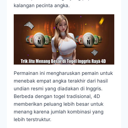
kalangan pecinta angka.
Permainan ini mengharuskan pemain untuk
menebak empat angka terakhir dari hasil
undian resmi yang diadakan di Inggris.
Berbeda dengan togel tradisional, 4D
memberikan peluang lebih besar untuk
menang karena jumlah kombinasi yang
lebih terstruktur.