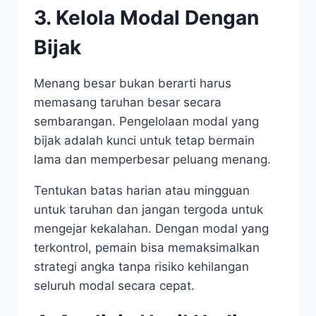
3. Kelola Modal Dengan
Bijak
Menang besar bukan berarti harus
memasang taruhan besar secara
sembarangan. Pengelolaan modal yang
bijak adalah kunci untuk tetap bermain
lama dan memperbesar peluang menang.
Tentukan batas harian atau mingguan
untuk taruhan dan jangan tergoda untuk
mengejar kekalahan. Dengan modal yang
terkontrol, pemain bisa memaksimalkan
strategi angka tanpa risiko kehilangan
seluruh modal secara cepat.