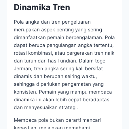
Dinamika Tren
Pola angka dan tren pengeluaran
merupakan aspek penting yang sering
dimanfaatkan pemain berpengalaman. Pola
dapat berupa pengulangan angka tertentu,
rotasi kombinasi, atau pergerakan tren naik
dan turun dari hasil undian. Dalam togel
Jerman, tren angka sering kali bersifat
dinamis dan berubah seiring waktu,
sehingga diperlukan pengamatan yang
konsisten. Pemain yang mampu membaca
dinamika ini akan lebih cepat beradaptasi
dan menyesuaikan strategi.
Membaca pola bukan berarti mencari
kepastian, melainkan memahami