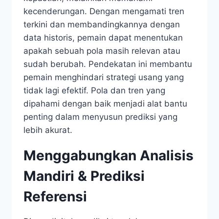
kecenderungan. Dengan mengamati tren
terkini dan membandingkannya dengan
data historis, pemain dapat menentukan
apakah sebuah pola masih relevan atau
sudah berubah. Pendekatan ini membantu
pemain menghindari strategi usang yang
tidak lagi efektif. Pola dan tren yang
dipahami dengan baik menjadi alat bantu
penting dalam menyusun prediksi yang
lebih akurat.
Menggabungkan Analisis
Mandiri & Prediksi
Referensi