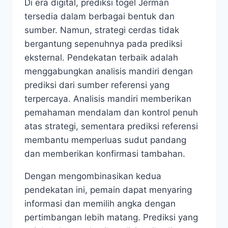
Di era digital, prediksi togel Jerman
tersedia dalam berbagai bentuk dan
sumber. Namun, strategi cerdas tidak
bergantung sepenuhnya pada prediksi
eksternal. Pendekatan terbaik adalah
menggabungkan analisis mandiri dengan
prediksi dari sumber referensi yang
terpercaya. Analisis mandiri memberikan
pemahaman mendalam dan kontrol penuh
atas strategi, sementara prediksi referensi
membantu memperluas sudut pandang
dan memberikan konfirmasi tambahan.
Dengan mengombinasikan kedua
pendekatan ini, pemain dapat menyaring
informasi dan memilih angka dengan
pertimbangan lebih matang. Prediksi yang