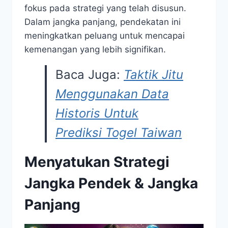
fokus pada strategi yang telah disusun.
Dalam jangka panjang, pendekatan ini
meningkatkan peluang untuk mencapai
kemenangan yang lebih signifikan.
Baca Juga:
Taktik Jitu
Menggunakan Data
Historis Untuk
Prediksi Togel Taiwan
Menyatukan Strategi
Jangka Pendek & Jangka
Panjang