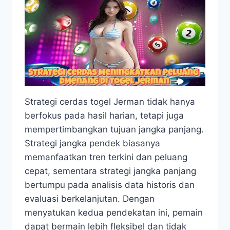
Strategi cerdas togel Jerman tidak hanya
berfokus pada hasil harian, tetapi juga
mempertimbangkan tujuan jangka panjang.
Strategi jangka pendek biasanya
memanfaatkan tren terkini dan peluang
cepat, sementara strategi jangka panjang
bertumpu pada analisis data historis dan
evaluasi berkelanjutan. Dengan
menyatukan kedua pendekatan ini, pemain
dapat bermain lebih fleksibel dan tidak