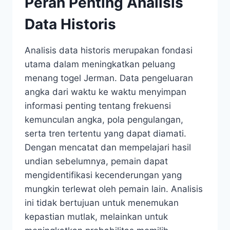
Peran Penting Analisis
Data Historis
Analisis data historis merupakan fondasi
utama dalam meningkatkan peluang
menang togel Jerman. Data pengeluaran
angka dari waktu ke waktu menyimpan
informasi penting tentang frekuensi
kemunculan angka, pola pengulangan,
serta tren tertentu yang dapat diamati.
Dengan mencatat dan mempelajari hasil
undian sebelumnya, pemain dapat
mengidentifikasi kecenderungan yang
mungkin terlewat oleh pemain lain. Analisis
ini tidak bertujuan untuk menemukan
kepastian mutlak, melainkan untuk