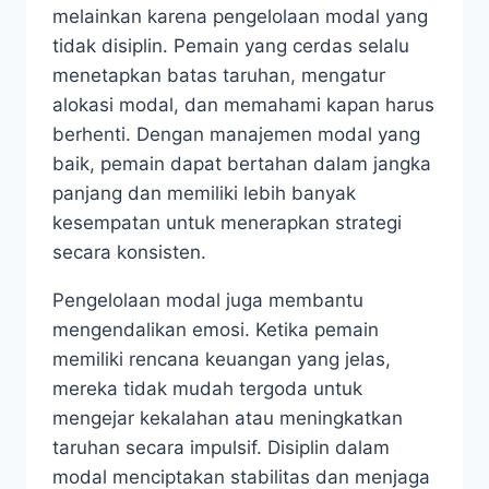
melainkan karena pengelolaan modal yang
tidak disiplin. Pemain yang cerdas selalu
menetapkan batas taruhan, mengatur
alokasi modal, dan memahami kapan harus
berhenti. Dengan manajemen modal yang
baik, pemain dapat bertahan dalam jangka
panjang dan memiliki lebih banyak
kesempatan untuk menerapkan strategi
secara konsisten.
Pengelolaan modal juga membantu
mengendalikan emosi. Ketika pemain
memiliki rencana keuangan yang jelas,
mereka tidak mudah tergoda untuk
mengejar kekalahan atau meningkatkan
taruhan secara impulsif. Disiplin dalam
modal menciptakan stabilitas dan menjaga