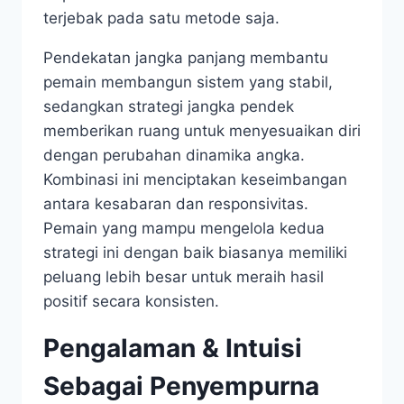
terjebak pada satu metode saja.
Pendekatan jangka panjang membantu
pemain membangun sistem yang stabil,
sedangkan strategi jangka pendek
memberikan ruang untuk menyesuaikan diri
dengan perubahan dinamika angka.
Kombinasi ini menciptakan keseimbangan
antara kesabaran dan responsivitas.
Pemain yang mampu mengelola kedua
strategi ini dengan baik biasanya memiliki
peluang lebih besar untuk meraih hasil
positif secara konsisten.
Pengalaman & Intuisi
Sebagai Penyempurna