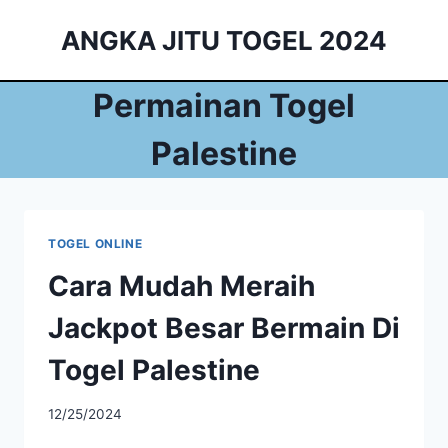
Skip
ANGKA JITU TOGEL 2024
to
content
Permainan Togel
Palestine
TOGEL ONLINE
Cara Mudah Meraih
Jackpot Besar Bermain Di
Togel Palestine
12/25/2024