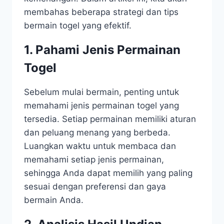
membahas beberapa strategi dan tips
bermain togel yang efektif.
1. Pahami Jenis Permainan
Togel
Sebelum mulai bermain, penting untuk
memahami jenis permainan togel yang
tersedia. Setiap permainan memiliki aturan
dan peluang menang yang berbeda.
Luangkan waktu untuk membaca dan
memahami setiap jenis permainan,
sehingga Anda dapat memilih yang paling
sesuai dengan preferensi dan gaya
bermain Anda.