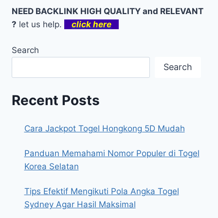
NEED BACKLINK HIGH QUALITY and RELEVANT
?
let us help.
click here
Search
Search
Recent Posts
Cara Jackpot Togel Hongkong 5D Mudah
Panduan Memahami Nomor Populer di Togel
Korea Selatan
Tips Efektif Mengikuti Pola Angka Togel
Sydney Agar Hasil Maksimal