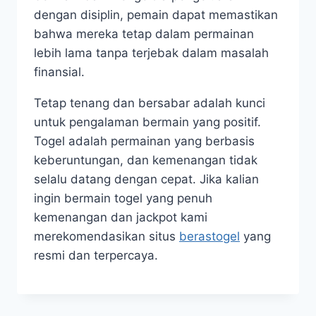
dengan disiplin, pemain dapat memastikan
bahwa mereka tetap dalam permainan
lebih lama tanpa terjebak dalam masalah
finansial.
Tetap tenang dan bersabar adalah kunci
untuk pengalaman bermain yang positif.
Togel adalah permainan yang berbasis
keberuntungan, dan kemenangan tidak
selalu datang dengan cepat. Jika kalian
ingin bermain togel yang penuh
kemenangan dan jackpot kami
merekomendasikan situs
berastogel
yang
resmi dan terpercaya.