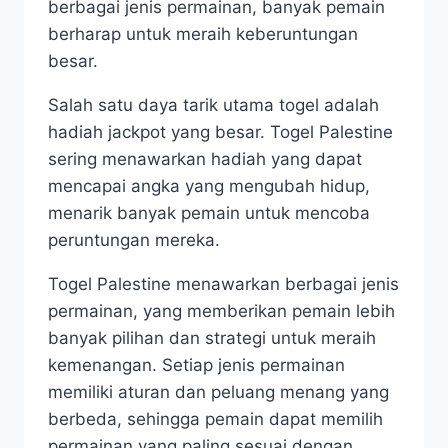
berbagai jenis permainan, banyak pemain
berharap untuk meraih keberuntungan
besar.
Salah satu daya tarik utama togel adalah
hadiah jackpot yang besar. Togel Palestine
sering menawarkan hadiah yang dapat
mencapai angka yang mengubah hidup,
menarik banyak pemain untuk mencoba
peruntungan mereka.
Togel Palestine menawarkan berbagai jenis
permainan, yang memberikan pemain lebih
banyak pilihan dan strategi untuk meraih
kemenangan. Setiap jenis permainan
memiliki aturan dan peluang menang yang
berbeda, sehingga pemain dapat memilih
permainan yang paling sesuai dengan