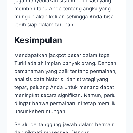
juga menyediakan sistem notifikasi yang
memberi tahu Anda tentang angka yang
mungkin akan keluar, sehingga Anda bisa
lebih siap dalam taruhan.
Kesimpulan
Mendapatkan jackpot besar dalam togel
Turki adalah impian banyak orang. ​Dengan
pemahaman yang baik tentang permainan,
analisis data historis, dan strategi yang
tepat, peluang Anda untuk menang dapat
meningkat secara signifikan.​ Namun, perlu
diingat bahwa permainan ini tetap memiliki
unsur keberuntungan.
Selalu bertanggung jawab dalam bermain
dan nikmati prosesnya. Dengan