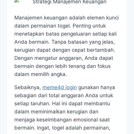
Manajemen keuangan adalah elemen kunci
dalam permainan togel. Penting untuk
menetapkan batas pengeluaran setiap kali
Anda bermain. Tanpa batasan yang jelas,
kerugian dapat dengan cepat bertambah.
Dengan mengatur anggaran, Anda dapat
bermain dengan lebih tenang dan fokus
dalam memilih angka.
Sebaiknya,
meme4d login
gunakan hanya
sebagian dari total anggaran Anda untuk
setiap taruhan. Hal ini dapat membantu
dalam meminimalkan kerugian dan
menjaga keseimbangan emosional saat
bermain. Ingat, togel adalah permainan,