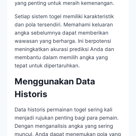
yang penting untuk meraih kemenangan.
Setiap sistem togel memiliki karakteristik
dan pola tersendiri. Memahami keluaran
angka sebelumnya dapat memberikan
wawasan yang berharga. Ini berpotensi
meningkatkan akurasi prediksi Anda dan
membantu dalam memilih angka yang
tepat untuk dipertaruhkan.
Menggunakan Data
Historis
Data historis permainan togel sering kali
menjadi rujukan penting bagi para pemain.
Dengan menganalisis angka yang sering
muncul, Anda dapat menemukan pola yang