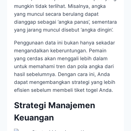
mungkin tidak terlihat. Misalnya, angka
yang muncul secara berulang dapat
dianggap sebagai ‘angka panas’, sementara
yang jarang muncul disebut ‘angka dingin’.
Penggunaan data ini bukan hanya sekadar
mengandalkan keberuntungan. Pemain
yang cerdas akan menggali lebih dalam
untuk memahami tren dan pola angka dari
hasil sebelumnya. Dengan cara ini, Anda
dapat mengembangkan strategi yang lebih
efisien sebelum membeli tiket togel Anda.
Strategi Manajemen
Keuangan