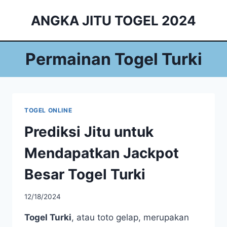
Skip
ANGKA JITU TOGEL 2024
to
content
Permainan Togel Turki
TOGEL ONLINE
Prediksi Jitu untuk
Mendapatkan Jackpot
Besar Togel Turki
12/18/2024
Togel Turki
, atau toto gelap, merupakan