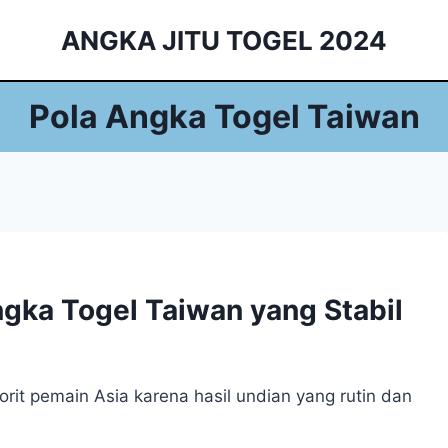
ANGKA JITU TOGEL 2024
Pola Angka Togel Taiwan
gka Togel Taiwan yang Stabil
rit pemain Asia karena hasil undian yang rutin dan