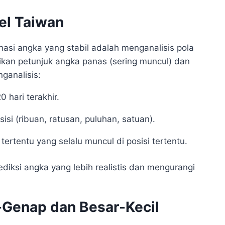
gel Taiwan
si angka yang stabil adalah menganalisis pola
kan petunjuk angka panas (sering muncul) dan
ganalisis:
 hari terakhir.
isi (ribuan, ratusan, puluhan, satuan).
 tertentu yang selalu muncul di posisi tertentu.
diksi angka yang lebih realistis dan mengurangi
-Genap dan Besar-Kecil