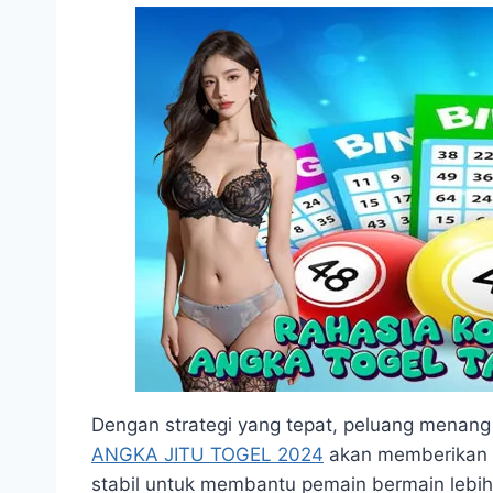
Dengan strategi yang tepat, peluang menang b
ANGKA JITU TOGEL 2024
akan memberikan r
stabil untuk membantu pemain bermain lebih 