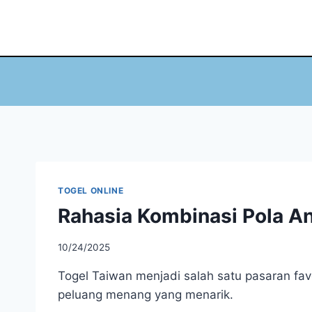
Skip
to
content
TOGEL ONLINE
Rahasia Kombinasi Pola An
10/24/2025
Togel Taiwan menjadi salah satu pasaran favo
peluang menang yang menarik.