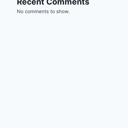
Recent Comments
No comments to show.