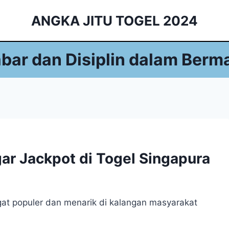
ANGKA JITU TOGEL 2024
bar dan Disiplin dalam Berm
ar Jackpot di Togel Singapura
at populer dan menarik di kalangan masyarakat