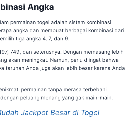
binasi Angka
lam permainan togel adalah sistem kombinasi
eberapa angka dan membuat berbagai kombinasi dari
milih tiga angka 4, 7, dan 9.
497, 749, dan seterusnya. Dengan memasang lebih
ng akan meningkat. Namun, perlu diingat bahwa
a taruhan Anda juga akan lebih besar karena Anda
enikmati permainan tanpa merasa terbebani.
 dengan peluang menang yang gak main-main.
 Mudah Jackpot Besar di Togel