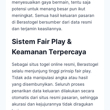
menyesuaikan gaya bermain, tentu saja
potensi untuk menang besar pun ikut
meningkat. Semua hasil keluaran pasaran
di Berastogel bersumber dari data resmi
dan terjamin keasliannya.
Sistem Fair Play &
Keamanan Terpercaya
Sebagai situs togel online resmi, Berastogel
selalu menjunjung tinggi prinsip fair play.
Tidak ada manipulasi angka atau hasil
yang disembunyikan. Seluruh proses
penarikan data keluaran dilakukan secara
otomatis dari situs resmi pasaran, sehingga
akurasi dan kejujurannya tidak diragukan