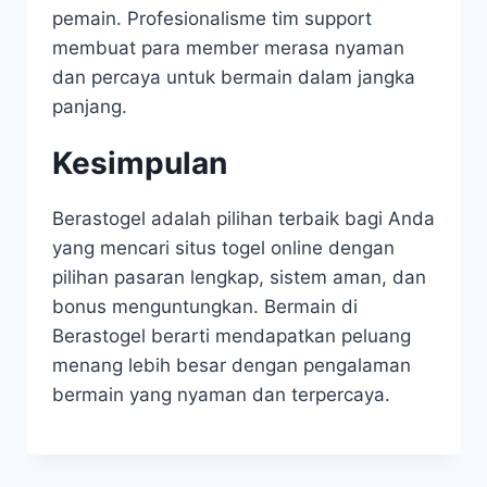
pemain. Profesionalisme tim support
membuat para member merasa nyaman
dan percaya untuk bermain dalam jangka
panjang.
Kesimpulan
Berastogel adalah pilihan terbaik bagi Anda
yang mencari situs togel online dengan
pilihan pasaran lengkap, sistem aman, dan
bonus menguntungkan. Bermain di
Berastogel berarti mendapatkan peluang
menang lebih besar dengan pengalaman
bermain yang nyaman dan terpercaya.