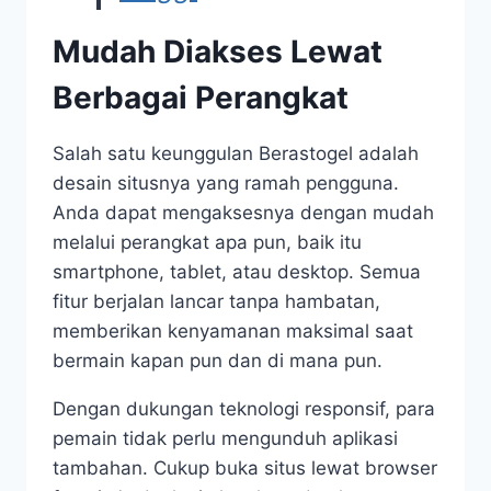
Mudah Diakses Lewat
Berbagai Perangkat
Salah satu keunggulan Berastogel adalah
desain situsnya yang ramah pengguna.
Anda dapat mengaksesnya dengan mudah
melalui perangkat apa pun, baik itu
smartphone, tablet, atau desktop. Semua
fitur berjalan lancar tanpa hambatan,
memberikan kenyamanan maksimal saat
bermain kapan pun dan di mana pun.
Dengan dukungan teknologi responsif, para
pemain tidak perlu mengunduh aplikasi
tambahan. Cukup buka situs lewat browser