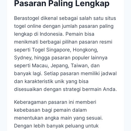
Pasaran Paling Lengkap
Berastogel dikenal sebagai salah satu situs
togel online dengan jumlah pasaran paling
lengkap di Indonesia. Pemain bisa
menikmati berbagai pilihan pasaran resmi
seperti Togel Singapore, Hongkong,
Sydney, hingga pasaran populer lainnya
seperti Macau, Jepang, Taiwan, dan
banyak lagi. Setiap pasaran memiliki jadwal
dan karakteristik unik yang bisa
disesuaikan dengan strategi bermain Anda.
Keberagaman pasaran ini memberi
kebebasan bagi pemain dalam
menentukan angka main yang sesuai.
Dengan lebih banyak peluang untuk