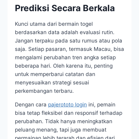
Prediksi Secara Berkala
Kunci utama dari bermain togel
berdasarkan data adalah evaluasi rutin.
Jangan terpaku pada satu rumus atau pola
saja. Setiap pasaran, termasuk Macau, bisa
mengalami perubahan tren angka setiap
beberapa hari. Oleh karena itu, penting
untuk memperbarui catatan dan
menyesuaikan strategi sesuai
perkembangan terbaru.
Dengan cara
pajerototo login
ini, pemain
bisa tetap fleksibel dan responsif terhadap
perubahan. Tidak hanya meningkatkan
peluang menang, tapi juga membuat
permainan lebih terarah dan efisien dari