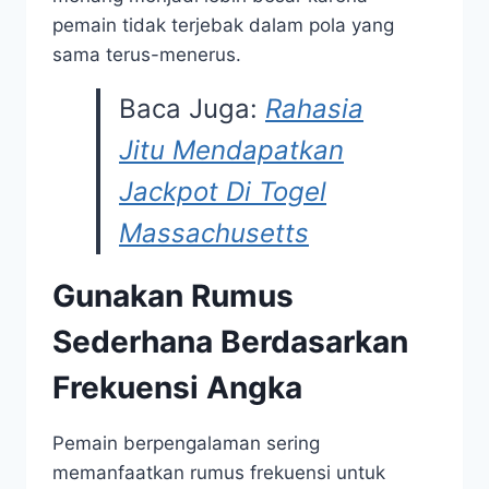
pemain tidak terjebak dalam pola yang
sama terus-menerus.
Baca Juga:
Rahasia
Jitu Mendapatkan
Jackpot Di Togel
Massachusetts
Gunakan Rumus
Sederhana Berdasarkan
Frekuensi Angka
Pemain berpengalaman sering
memanfaatkan rumus frekuensi untuk