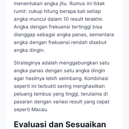
menentukan angka jitu. Rumus ini tidak
rumit: cukup hitung berapa kali setiap
angka muncul dalam 10 result terakhir.
Angka dengan frekuensi tertinggi bisa
dianggap sebagai angka panas, sementara
angka dengan frekuensi rendah disebut
angka dingin.
Strateginya adalah menggabungkan satu
angka panas dengan satu angka dingin
agar hasilnya lebih seimbang. Kombinasi
seperti ini terbukti sering menghasilkan
peluang tembus yang tinggi, terutama di
pasaran dengan variasi result yang cepat
seperti Macau.
Evaluasi dan Sesuaikan