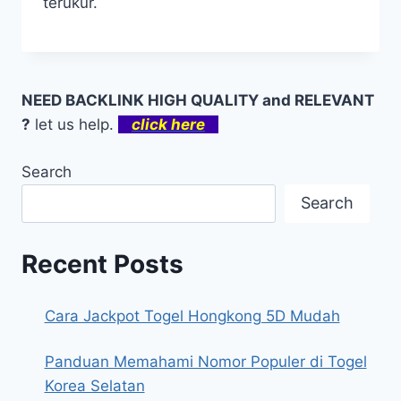
terukur.
NEED BACKLINK HIGH QUALITY and RELEVANT
?
let us help.
click here
Search
Search
Recent Posts
Cara Jackpot Togel Hongkong 5D Mudah
Panduan Memahami Nomor Populer di Togel
Korea Selatan