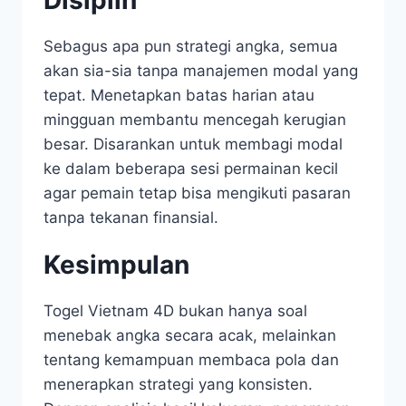
Disiplin
Sebagus apa pun strategi angka, semua
akan sia-sia tanpa manajemen modal yang
tepat. Menetapkan batas harian atau
mingguan membantu mencegah kerugian
besar. Disarankan untuk membagi modal
ke dalam beberapa sesi permainan kecil
agar pemain tetap bisa mengikuti pasaran
tanpa tekanan finansial.
Kesimpulan
Togel Vietnam 4D bukan hanya soal
menebak angka secara acak, melainkan
tentang kemampuan membaca pola dan
menerapkan strategi yang konsisten.