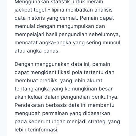
Menggunakan statistik untuk meraih
jackpot togel Filipina melibatkan analisis
data historis yang cermat. Pemain dapat
memulai dengan mengumpulkan dan
mempelajari hasil pengundian sebelumnya,
mencatat angka-angka yang sering muncul
atau angka panas.
Dengan menggunakan data ini, pemain
dapat mengidentifikasi pola tertentu dan
membuat prediksi yang lebih akurat
tentang angka yang kemungkinan besar
akan keluar dalam pengundian berikutnya.
Pendekatan berbasis data ini membantu
mengubah permainan yang didasarkan
pada keberuntungan menjadi strategi yang
lebih terinformasi.