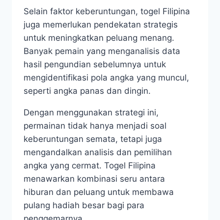
Selain faktor keberuntungan, togel Filipina
juga memerlukan pendekatan strategis
untuk meningkatkan peluang menang.
Banyak pemain yang menganalisis data
hasil pengundian sebelumnya untuk
mengidentifikasi pola angka yang muncul,
seperti angka panas dan dingin.
Dengan menggunakan strategi ini,
permainan tidak hanya menjadi soal
keberuntungan semata, tetapi juga
mengandalkan analisis dan pemilihan
angka yang cermat. Togel Filipina
menawarkan kombinasi seru antara
hiburan dan peluang untuk membawa
pulang hadiah besar bagi para
penggemarnya.