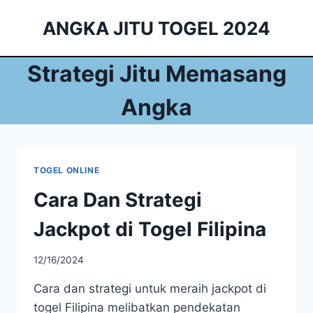
Skip
ANGKA JITU TOGEL 2024
to
content
Strategi Jitu Memasang
Angka
TOGEL ONLINE
Cara Dan Strategi
Jackpot di Togel Filipina
12/16/2024
Cara dan strategi untuk meraih jackpot di
togel Filipina melibatkan pendekatan