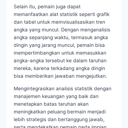
Selain itu, pemain juga dapat
memanfaatkan alat statistik seperti grafik
dan tabel untuk memvisualisasikan tren
angka yang muncul. Dengan menganalisis
angka sepanjang waktu, termasuk angka
dingin yang jarang muncul, pemain bisa
mempertimbangkan untuk memasukkan
angka-angka tersebut ke dalam taruhan
mereka, karena terkadang angka dingin
bisa memberikan jawaban mengejutkan.
​Mengintegrasikan analisis statistik dengan
manajemen keuangan yang baik dan
menetapkan batas taruhan akan
meningkatkan peluang bermain menjadi
lebih strategis dan bertanggung jawab,
serta mendekatkan pemain pada impian