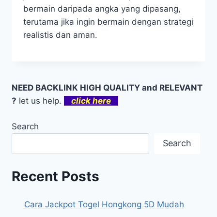
bermain daripada angka yang dipasang,
terutama jika ingin bermain dengan strategi
realistis dan aman.
NEED BACKLINK HIGH QUALITY and RELEVANT
?
let us help.
click here
Search
Search
Recent Posts
Cara Jackpot Togel Hongkong 5D Mudah