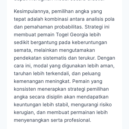
Kesimpulannya, pemilihan angka yang
tepat adalah kombinasi antara analisis pola
dan pemahaman probabilitas. Strategi ini
membuat pemain Togel Georgia lebih
sedikit bergantung pada keberuntungan
semata, melainkan mengutamakan
pendekatan sistematis dan terukur. Dengan
cara ini, modal yang digunakan lebih aman,
taruhan lebih terkendali, dan peluang
kemenangan meningkat. Pemain yang
konsisten menerapkan strategi pemilihan
angka secara disiplin akan mendapatkan
keuntungan lebih stabil, mengurangi risiko
kerugian, dan membuat permainan lebih
menyenangkan serta profesional.