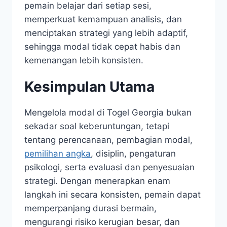
pemain belajar dari setiap sesi,
memperkuat kemampuan analisis, dan
menciptakan strategi yang lebih adaptif,
sehingga modal tidak cepat habis dan
kemenangan lebih konsisten.
Kesimpulan Utama
Mengelola modal di Togel Georgia bukan
sekadar soal keberuntungan, tetapi
tentang perencanaan, pembagian modal,
pemilihan angka
, disiplin, pengaturan
psikologi, serta evaluasi dan penyesuaian
strategi. Dengan menerapkan enam
langkah ini secara konsisten, pemain dapat
memperpanjang durasi bermain,
mengurangi risiko kerugian besar, dan