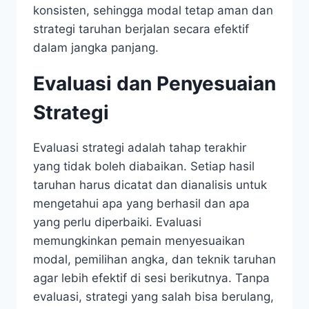
konsisten, sehingga modal tetap aman dan
strategi taruhan berjalan secara efektif
dalam jangka panjang.
Evaluasi dan Penyesuaian
Strategi
Evaluasi strategi adalah tahap terakhir
yang tidak boleh diabaikan. Setiap hasil
taruhan harus dicatat dan dianalisis untuk
mengetahui apa yang berhasil dan apa
yang perlu diperbaiki. Evaluasi
memungkinkan pemain menyesuaikan
modal, pemilihan angka, dan teknik taruhan
agar lebih efektif di sesi berikutnya. Tanpa
evaluasi, strategi yang salah bisa berulang,