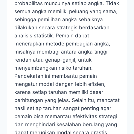
probabilitas munculnya setiap angka. Tidak
semua angka memiliki peluang yang sama,
sehingga pemilihan angka sebaiknya
dilakukan secara strategis berdasarkan
analisis statistik. Pemain dapat
menerapkan metode pembagian angka,
misalnya membagi antara angka tinggi-
rendah atau genap-ganjil, untuk
menyeimbangkan risiko taruhan.
Pendekatan ini membantu pemain
mengatur modal dengan lebih efisien,
karena setiap taruhan memiliki dasar
perhitungan yang jelas. Selain itu, mencatat
hasil setiap taruhan sangat penting agar
pemain bisa memantau efektivitas strategi
dan menghindari kesalahan berulang yang
dapat merugikan modal secara drastis.