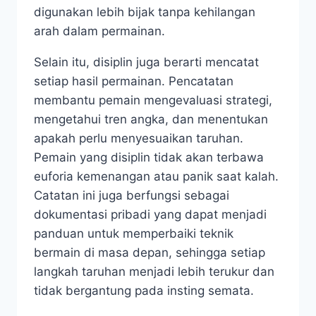
digunakan lebih bijak tanpa kehilangan
arah dalam permainan.
Selain itu, disiplin juga berarti mencatat
setiap hasil permainan. Pencatatan
membantu pemain mengevaluasi strategi,
mengetahui tren angka, dan menentukan
apakah perlu menyesuaikan taruhan.
Pemain yang disiplin tidak akan terbawa
euforia kemenangan atau panik saat kalah.
Catatan ini juga berfungsi sebagai
dokumentasi pribadi yang dapat menjadi
panduan untuk memperbaiki teknik
bermain di masa depan, sehingga setiap
langkah taruhan menjadi lebih terukur dan
tidak bergantung pada insting semata.