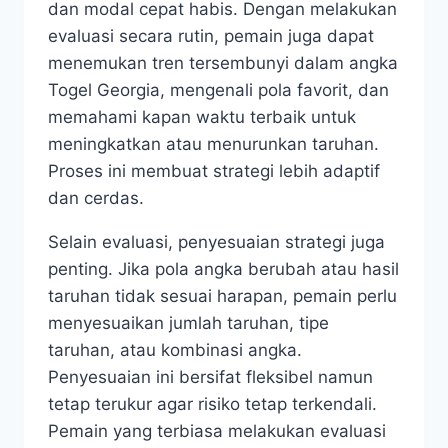
dan modal cepat habis. Dengan melakukan
evaluasi secara rutin, pemain juga dapat
menemukan tren tersembunyi dalam angka
Togel Georgia, mengenali pola favorit, dan
memahami kapan waktu terbaik untuk
meningkatkan atau menurunkan taruhan.
Proses ini membuat strategi lebih adaptif
dan cerdas.
Selain evaluasi, penyesuaian strategi juga
penting. Jika pola angka berubah atau hasil
taruhan tidak sesuai harapan, pemain perlu
menyesuaikan jumlah taruhan, tipe
taruhan, atau kombinasi angka.
Penyesuaian ini bersifat fleksibel namun
tetap terukur agar risiko tetap terkendali.
Pemain yang terbiasa melakukan evaluasi