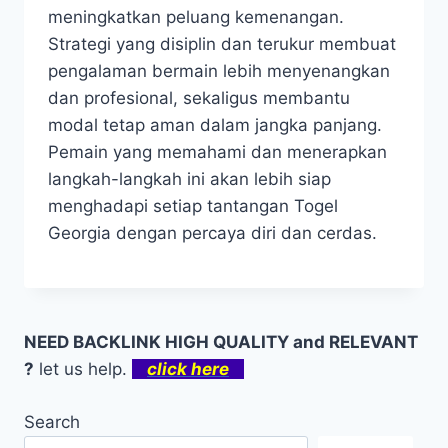
meningkatkan peluang kemenangan.
Strategi yang disiplin dan terukur membuat
pengalaman bermain lebih menyenangkan
dan profesional, sekaligus membantu
modal tetap aman dalam jangka panjang.
Pemain yang memahami dan menerapkan
langkah-langkah ini akan lebih siap
menghadapi setiap tantangan Togel
Georgia dengan percaya diri dan cerdas.
NEED BACKLINK HIGH QUALITY and RELEVANT
?
let us help.
click here
Search