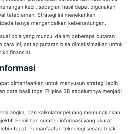
enangan kecil, sebagian hasil dapat digunakan
al tetap aman. Strategi ini menekankan
daripada hanya mengandalkan keberuntungan.
esuai pola yang muncul dalam beberapa putaran
 cara ini, setiap putaran bisa dimaksimalkan untuk
ko finansial.
Informasi
apat dimanfaatkan untuk menyusun strategi lebih
an data hasil togel Filipina 3D sebelumnya menjadi
ekuensi angka, dan kalkulator peluang memungkinkan
ektif. Pemilihan sumber informasi yang akurat
 lebih tepat. Pemanfaatan teknologi secara bijak