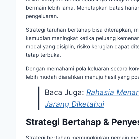
bermain lebih lama. Menetapkan batas hari
pengeluaran.
Strategi taruhan bertahap bisa diterapkan, m
kemudian meningkat ketika peluang kemenanga
modal yang disiplin, risiko kerugian dapat d
tetap terbuka.
Dengan memahami pola keluaran secara konsi
lebih mudah diarahkan menuju hasil yang pos
Baca Juga:
Rahasia Menan
Jarang Diketahui
Strategi Bertahap & Penye
Strategi bertahap memungkinkan pemain men