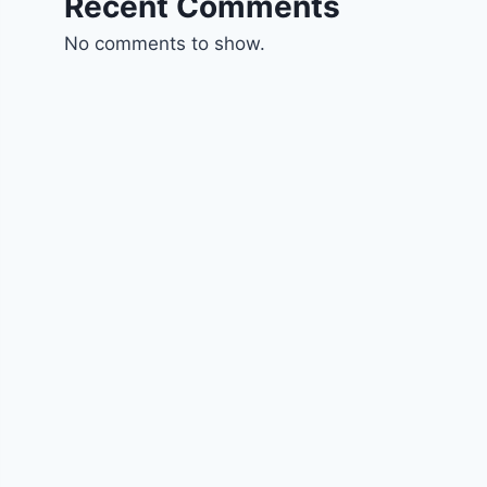
Recent Comments
No comments to show.