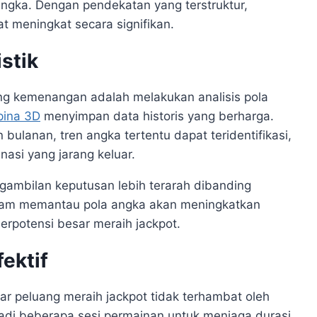
angka. Dengan pendekatan yang terstruktur,
t meningkat secara signifikan.
stik
g kemenangan adalah melakukan analisis pola
ipina 3D
menyimpan data historis yang berharga.
bulanan, tren angka tertentu dapat teridentifikasi,
nasi yang jarang keluar.
ambilan keputusan lebih terarah dibanding
alam memantau pola angka akan meningkatkan
rpotensi besar meraih jackpot.
ektif
ar peluang meraih jackpot tidak terhambat oleh
jadi beberapa sesi permainan untuk menjaga durasi