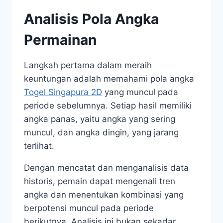
Analisis Pola Angka
Permainan
Langkah pertama dalam meraih
keuntungan adalah memahami pola angka
Togel Singapura 2D
yang muncul pada
periode sebelumnya. Setiap hasil memiliki
angka panas, yaitu angka yang sering
muncul, dan angka dingin, yang jarang
terlihat.
Dengan mencatat dan menganalisis data
historis, pemain dapat mengenali tren
angka dan menentukan kombinasi yang
berpotensi muncul pada periode
berikutnya. Analisis ini bukan sekadar