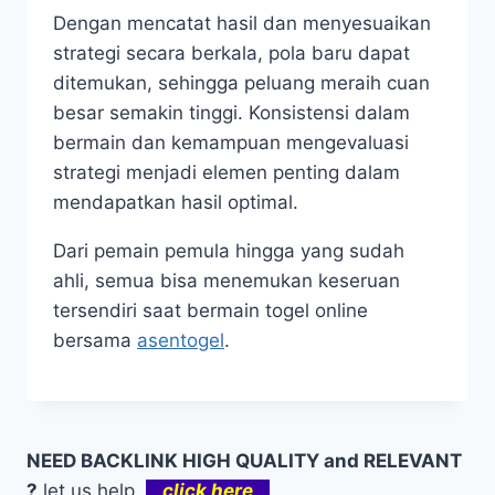
Dengan mencatat hasil dan menyesuaikan
strategi secara berkala, pola baru dapat
ditemukan, sehingga peluang meraih cuan
besar semakin tinggi. Konsistensi dalam
bermain dan kemampuan mengevaluasi
strategi menjadi elemen penting dalam
mendapatkan hasil optimal.
Dari pemain pemula hingga yang sudah
ahli, semua bisa menemukan keseruan
tersendiri saat bermain togel online
bersama
asentogel
.
NEED BACKLINK HIGH QUALITY and RELEVANT
?
let us help.
click here