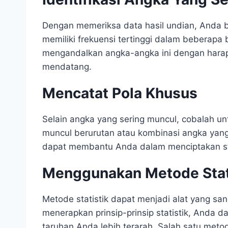
Dengan memeriksa data hasil undian, Anda b
memiliki frekuensi tertinggi dalam beberapa
mengandalkan angka-angka ini dengan hara
mendatang.
Mencatat Pola Khusus
Selain angka yang sering muncul, cobalah un
muncul berurutan atau kombinasi angka yan
dapat membantu Anda dalam menciptakan str
Menggunakan Metode Stati
Metode statistik dapat menjadi alat yang s
menerapkan prinsip-prinsip statistik, Anda 
taruhan Anda lebih terarah. Salah satu met