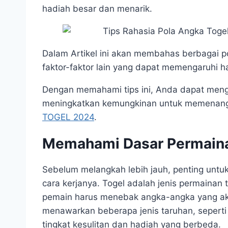
hadiah besar dan menarik.
Dalam Artikel ini akan membahas berbagai 
faktor-faktor lain yang dapat memengaruhi h
Dengan memahami tips ini, Anda dapat meng
meningkatkan kemungkinan untuk memenang
TOGEL 2024
.
Memahami Dasar Permaina
Sebelum melangkah lebih jauh, penting unt
cara kerjanya. Togel adalah jenis permainan
pemain harus menebak angka-angka yang aka
menawarkan beberapa jenis taruhan, seperti
tingkat kesulitan dan hadiah yang berbeda.