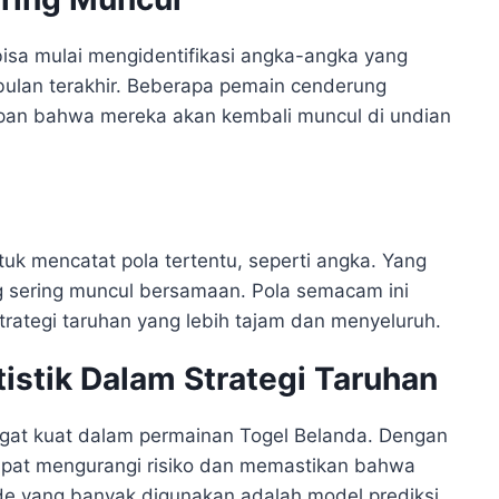
isa mulai mengidentifikasi angka-angka yang
 bulan terakhir. Beberapa pemain cenderung
pan bahwa mereka akan kembali muncul di undian
tuk mencatat pola tertentu, seperti angka. Yang
g sering muncul bersamaan. Pola semacam ini
ategi taruhan yang lebih tajam dan menyeluruh.
stik Dalam Strategi Taruhan
angat kuat dalam permainan Togel Belanda. Dengan
dapat mengurangi risiko dan memastikan bahwa
ode yang banyak digunakan adalah model prediksi