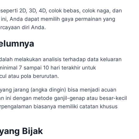
 seperti 2D, 3D, 4D, colok bebas, colok naga, dan
 ini, Anda dapat memilih gaya permainan yang
rcayaan diri Anda.
belumnya
dalah melakukan analisis terhadap data keluaran
inimal 7 sampai 10 hari terakhir untuk
ul atau pola berurutan.
yang jarang (angka dingin) bisa menjadi acuan
 ini dengan metode ganjil-genap atau besar-kecil
rpengalaman biasanya memiliki catatan khusus
yang Bijak