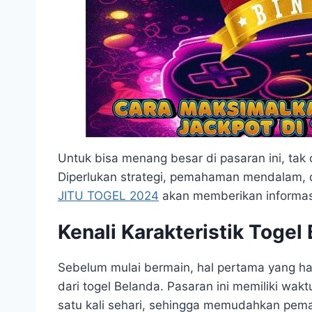
Untuk bisa menang besar di pasaran ini, ta
Diperlukan strategi, pemahaman mendalam, 
JITU TOGEL 2024
akan memberikan informasi
Kenali Karakteristik Togel
Sebelum mulai bermain, hal pertama yang ha
dari togel Belanda. Pasaran ini memiliki wak
satu kali sehari, sehingga memudahkan pem