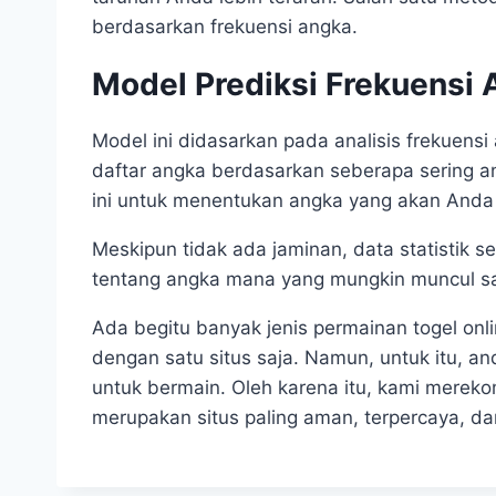
berdasarkan frekuensi angka.
Model Prediksi Frekuensi
Model ini didasarkan pada analisis frekuens
daftar angka berdasarkan seberapa sering a
ini untuk menentukan angka yang akan Anda p
Meskipun tidak ada jaminan, data statistik s
tentang angka mana yang mungkin muncul s
Ada begitu banyak jenis permainan togel o
dengan satu situs saja. Namun, untuk itu, an
untuk bermain. Oleh karena itu, kami mere
merupakan situs paling aman, terpercaya, d