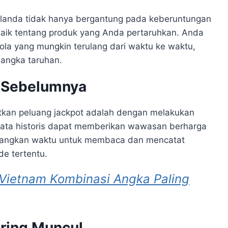
elanda tidak hanya bergantung pada keberuntungan
aik tentang produk yang Anda pertaruhkan. Anda
a yang mungkin terulang dari waktu ke waktu,
angka taruhan.
n Sebelumnya
katkan peluang jackpot adalah dengan melakukan
 Data historis dapat memberikan wawasan berharga
Luangkan waktu untuk membaca dan mencatat
de tertentu.
 Vietnam Kombinasi Angka Paling
ering Muncul