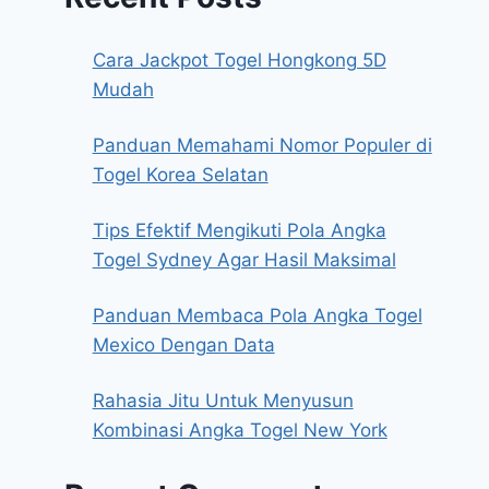
Cara Jackpot Togel Hongkong 5D
Mudah
Panduan Memahami Nomor Populer di
Togel Korea Selatan
Tips Efektif Mengikuti Pola Angka
Togel Sydney Agar Hasil Maksimal
Panduan Membaca Pola Angka Togel
Mexico Dengan Data
Rahasia Jitu Untuk Menyusun
Kombinasi Angka Togel New York