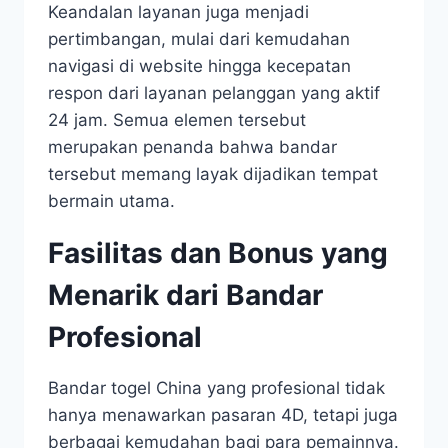
Keandalan layanan juga menjadi
pertimbangan, mulai dari kemudahan
navigasi di website hingga kecepatan
respon dari layanan pelanggan yang aktif
24 jam. Semua elemen tersebut
merupakan penanda bahwa bandar
tersebut memang layak dijadikan tempat
bermain utama.
Fasilitas dan Bonus yang
Menarik dari Bandar
Profesional
Bandar togel China yang profesional tidak
hanya menawarkan pasaran 4D, tetapi juga
berbagai kemudahan bagi para pemainnya.