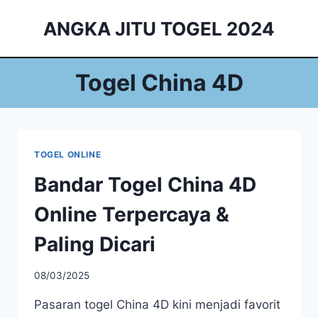
Skip
ANGKA JITU TOGEL 2024
to
content
Togel China 4D
TOGEL ONLINE
Bandar Togel China 4D
Online Terpercaya &
Paling Dicari
08/03/2025
Pasaran togel China 4D kini menjadi favorit