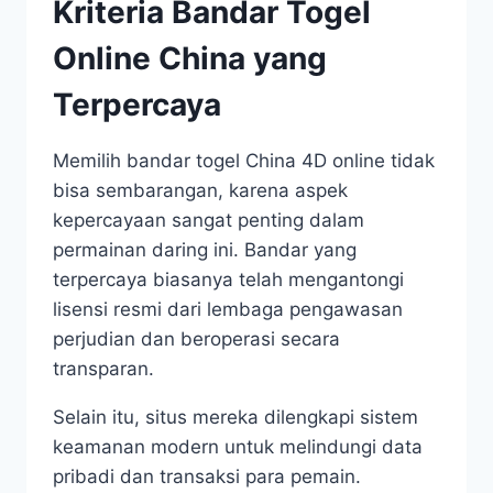
Kriteria Bandar Togel
Online China yang
Terpercaya
Memilih bandar togel China 4D online tidak
bisa sembarangan, karena aspek
kepercayaan sangat penting dalam
permainan daring ini. Bandar yang
terpercaya biasanya telah mengantongi
lisensi resmi dari lembaga pengawasan
perjudian dan beroperasi secara
transparan.
Selain itu, situs mereka dilengkapi sistem
keamanan modern untuk melindungi data
pribadi dan transaksi para pemain.