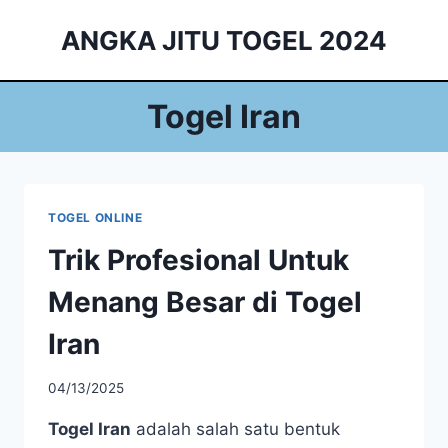
Skip
ANGKA JITU TOGEL 2024
to
content
Togel Iran
TOGEL ONLINE
Trik Profesional Untuk
Menang Besar di Togel
Iran
04/13/2025
Togel Iran
adalah salah satu bentuk