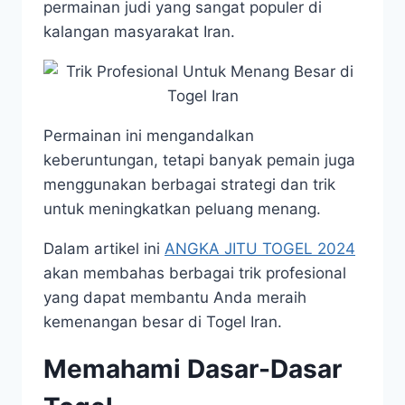
permainan judi yang sangat populer di
kalangan masyarakat Iran.
Permainan ini mengandalkan
keberuntungan, tetapi banyak pemain juga
menggunakan berbagai strategi dan trik
untuk meningkatkan peluang menang.
Dalam artikel ini
ANGKA JITU TOGEL 2024
akan membahas berbagai trik profesional
yang dapat membantu Anda meraih
kemenangan besar di Togel Iran.
Memahami Dasar-Dasar