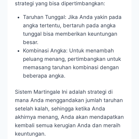
strategi yang bisa dipertimbangkan:
Taruhan Tunggal: Jika Anda yakin pada
angka tertentu, bertaruh pada angka
tunggal bisa memberikan keuntungan
besar.
Kombinasi Angka: Untuk menambah
peluang menang, pertimbangkan untuk
memasang taruhan kombinasi dengan
beberapa angka.
Sistem Martingale Ini adalah strategi di
mana Anda menggandakan jumlah taruhan
setelah kalah, sehingga ketika Anda
akhirnya menang, Anda akan mendapatkan
kembali semua kerugian Anda dan meraih
keuntungan.