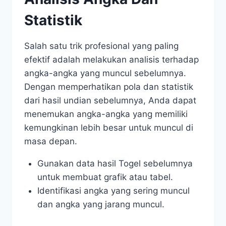
Statistik
Salah satu trik profesional yang paling
efektif adalah melakukan analisis terhadap
angka-angka yang muncul sebelumnya.
Dengan memperhatikan pola dan statistik
dari hasil undian sebelumnya, Anda dapat
menemukan angka-angka yang memiliki
kemungkinan lebih besar untuk muncul di
masa depan.
Gunakan data hasil Togel sebelumnya
untuk membuat grafik atau tabel.
Identifikasi angka yang sering muncul
dan angka yang jarang muncul.