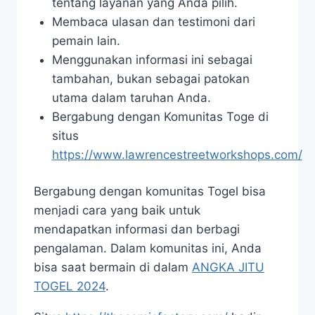
tentang layanan yang Anda pilih.
Membaca ulasan dan testimoni dari
pemain lain.
Menggunakan informasi ini sebagai
tambahan, bukan sebagai patokan
utama dalam taruhan Anda.
Bergabung dengan Komunitas Toge di
situs
https://www.lawrencestreetworkshops.com/
Bergabung dengan komunitas Togel bisa
menjadi cara yang baik untuk
mendapatkan informasi dan berbagi
pengalaman. Dalam komunitas ini, Anda
bisa saat bermain di dalam
ANGKA JITU
TOGEL 2024
.