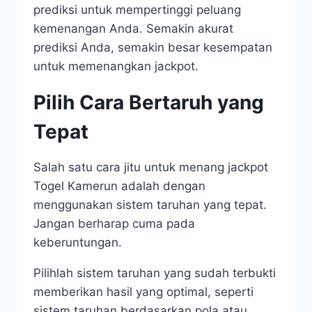
prediksi untuk mempertinggi peluang
kemenangan Anda. Semakin akurat
prediksi Anda, semakin besar kesempatan
untuk memenangkan jackpot.
Pilih Cara Bertaruh yang
Tepat
Salah satu cara jitu untuk menang jackpot
Togel Kamerun adalah dengan
menggunakan sistem taruhan yang tepat.
Jangan berharap cuma pada
keberuntungan.
Pilihlah sistem taruhan yang sudah terbukti
memberikan hasil yang optimal, seperti
sistem taruhan berdasarkan pola atau