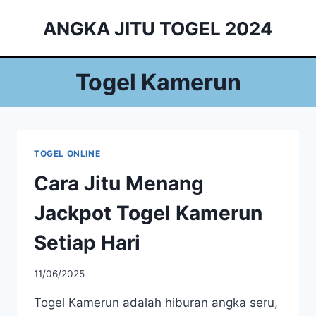
Skip
ANGKA JITU TOGEL 2024
to
content
Togel Kamerun
TOGEL ONLINE
Cara Jitu Menang
Jackpot Togel Kamerun
Setiap Hari
11/06/2025
Togel Kamerun adalah hiburan angka seru,