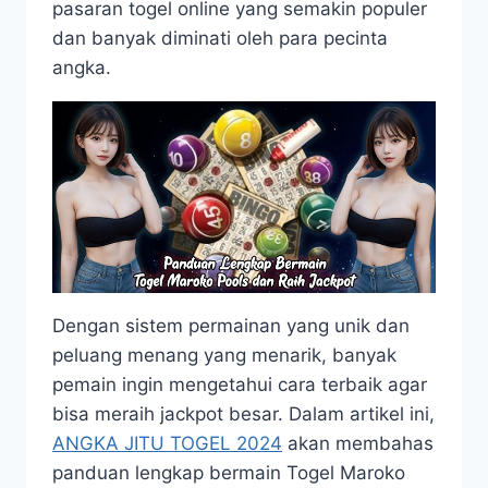
pasaran togel online yang semakin populer
dan banyak diminati oleh para pecinta
angka.
Dengan sistem permainan yang unik dan
peluang menang yang menarik, banyak
pemain ingin mengetahui cara terbaik agar
bisa meraih jackpot besar. Dalam artikel ini,
ANGKA JITU TOGEL 2024
akan membahas
panduan lengkap bermain Togel Maroko