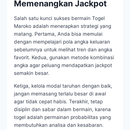
Memenangkan Jackpot
Salah satu kunci sukses bermain Togel
Maroko adalah menerapkan strategi yang
matang. Pertama, Anda bisa memulai
dengan mempelajari pola angka keluaran
sebelumnya untuk melihat tren dan angka
favorit. Kedua, gunakan metode kombinasi
angka agar peluang mendapatkan jackpot
semakin besar.
Ketiga, kelola modal taruhan dengan baik,
jangan memasang terlalu besar di awal
agar tidak cepat habis. Terakhir, tetap
disiplin dan sabar dalam bermain, karena
togel adalah permainan probabilitas yang
membutuhkan analisa dan kesabaran.