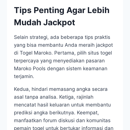
Tips Penting Agar Lebih
Mudah Jackpot
Selain strategi, ada beberapa tips praktis
yang bisa membantu Anda meraih jackpot
di Togel Maroko. Pertama, pilih situs togel
terpercaya yang menyediakan pasaran
Maroko Pools dengan sistem keamanan
terjamin.
Kedua, hindari memasang angka secara
asal tanpa analisa. Ketiga, rajinlah
mencatat hasil keluaran untuk membantu
prediksi angka berikutnya. Keempat,
manfaatkan forum diskusi dan komunitas
pemain togel untuk bertukar informasi dan