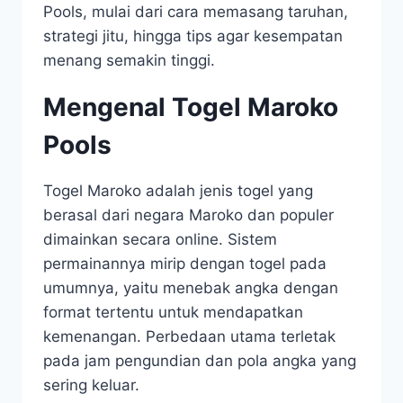
Pools, mulai dari cara memasang taruhan,
strategi jitu, hingga tips agar kesempatan
menang semakin tinggi.
Mengenal Togel Maroko
Pools
Togel Maroko adalah jenis togel yang
berasal dari negara Maroko dan populer
dimainkan secara online. Sistem
permainannya mirip dengan togel pada
umumnya, yaitu menebak angka dengan
format tertentu untuk mendapatkan
kemenangan. Perbedaan utama terletak
pada jam pengundian dan pola angka yang
sering keluar.