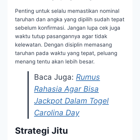
Penting untuk selalu memastikan nominal
taruhan dan angka yang dipilih sudah tepat
sebelum konfirmasi. Jangan lupa cek juga
waktu tutup pasangannya agar tidak
kelewatan. Dengan disiplin memasang
taruhan pada waktu yang tepat, peluang
menang tentu akan lebih besar.
Baca Juga:
Rumus
Rahasia Agar Bisa
Jackpot Dalam Togel
Carolina Day
Strategi Jitu