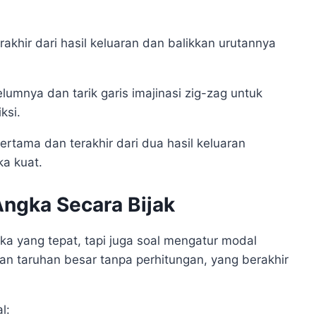
rakhir dari hasil keluaran dan balikkan urutannya
umnya dan tarik garis imajinasi zig-zag untuk
ksi.
tama dan terakhir dari dua hasil keluaran
a kuat.
Angka Secara Bijak
a yang tepat, tapi juga soal mengatur modal
an taruhan besar tanpa perhitungan, yang berakhir
l: