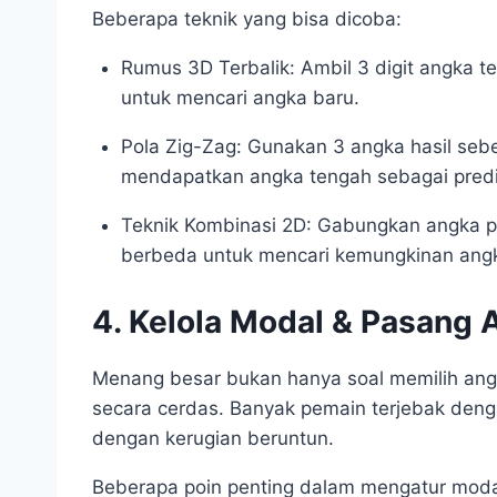
Beberapa teknik yang bisa dicoba:
Rumus 3D Terbalik: Ambil 3 digit angka te
untuk mencari angka baru.
Pola Zig-Zag: Gunakan 3 angka hasil sebel
mendapatkan angka tengah sebagai predi
Teknik Kombinasi 2D: Gabungkan angka per
berbeda untuk mencari kemungkinan angk
4. Kelola Modal & Pasang 
Menang besar bukan hanya soal memilih angk
secara cerdas. Banyak pemain terjebak deng
dengan kerugian beruntun.
Beberapa poin penting dalam mengatur moda