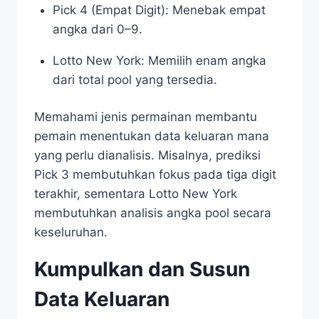
Pick 4 (Empat Digit): Menebak empat
angka dari 0–9.
Lotto New York: Memilih enam angka
dari total pool yang tersedia.
Memahami jenis permainan membantu
pemain menentukan data keluaran mana
yang perlu dianalisis. Misalnya, prediksi
Pick 3 membutuhkan fokus pada tiga digit
terakhir, sementara Lotto New York
membutuhkan analisis angka pool secara
keseluruhan.
Kumpulkan dan Susun
Data Keluaran