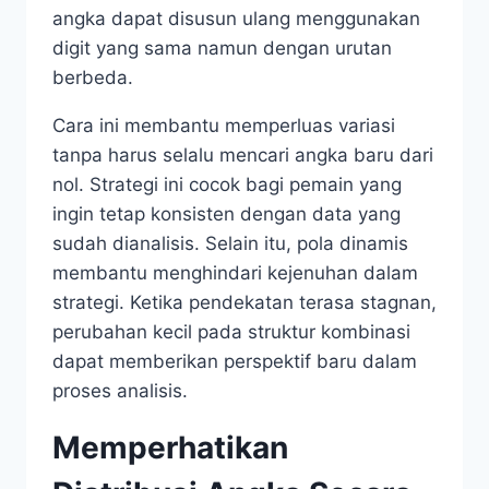
angka dapat disusun ulang menggunakan
digit yang sama namun dengan urutan
berbeda.
Cara ini membantu memperluas variasi
tanpa harus selalu mencari angka baru dari
nol. Strategi ini cocok bagi pemain yang
ingin tetap konsisten dengan data yang
sudah dianalisis. Selain itu, pola dinamis
membantu menghindari kejenuhan dalam
strategi. Ketika pendekatan terasa stagnan,
perubahan kecil pada struktur kombinasi
dapat memberikan perspektif baru dalam
proses analisis.
Memperhatikan