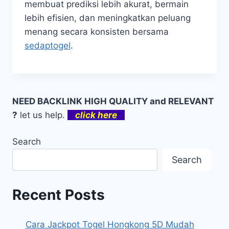
membuat prediksi lebih akurat, bermain
lebih efisien, dan meningkatkan peluang
menang secara konsisten bersama
sedaptogel
.
NEED BACKLINK HIGH QUALITY and RELEVANT
?
let us help.
click here
Search
Search
Recent Posts
Cara Jackpot Togel Hongkong 5D Mudah