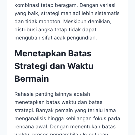
kombinasi tetap beragam. Dengan variasi
yang baik, strategi menjadi lebih sistematis
dan tidak monoton. Meskipun demikian,
distribusi angka tetap tidak dapat
mengubah sifat acak pengundian.
Menetapkan Batas
Strategi dan Waktu
Bermain
Rahasia penting lainnya adalah
menetapkan batas waktu dan batas
strategi. Banyak pemain yang terlalu lama
menganalisis hingga kehilangan fokus pada
rencana awal. Dengan menentukan batas
waktu, proses pengambilan keputusan