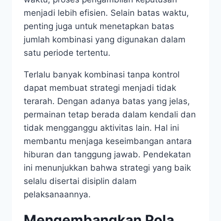
menjadi lebih efisien. Selain batas waktu,
penting juga untuk menetapkan batas
jumlah kombinasi yang digunakan dalam
satu periode tertentu.
Terlalu banyak kombinasi tanpa kontrol
dapat membuat strategi menjadi tidak
terarah. Dengan adanya batas yang jelas,
permainan tetap berada dalam kendali dan
tidak mengganggu aktivitas lain. Hal ini
membantu menjaga keseimbangan antara
hiburan dan tanggung jawab. Pendekatan
ini menunjukkan bahwa strategi yang baik
selalu disertai disiplin dalam
pelaksanaannya.
Mengembangkan Pola