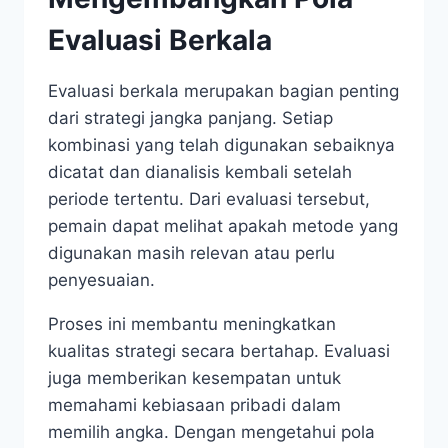
Evaluasi Berkala
Evaluasi berkala merupakan bagian penting
dari strategi jangka panjang. Setiap
kombinasi yang telah digunakan sebaiknya
dicatat dan dianalisis kembali setelah
periode tertentu. Dari evaluasi tersebut,
pemain dapat melihat apakah metode yang
digunakan masih relevan atau perlu
penyesuaian.
Proses ini membantu meningkatkan
kualitas strategi secara bertahap. Evaluasi
juga memberikan kesempatan untuk
memahami kebiasaan pribadi dalam
memilih angka. Dengan mengetahui pola