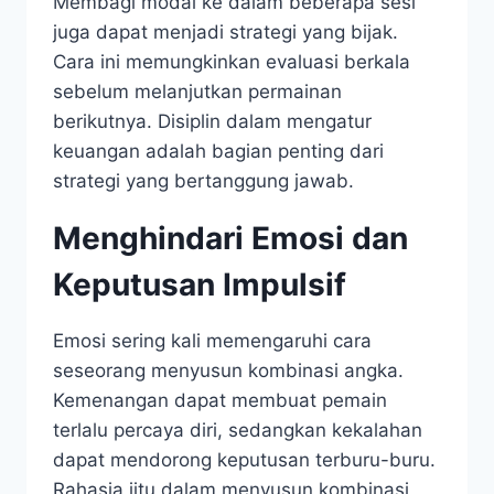
Membagi modal ke dalam beberapa sesi
juga dapat menjadi strategi yang bijak.
Cara ini memungkinkan evaluasi berkala
sebelum melanjutkan permainan
berikutnya. Disiplin dalam mengatur
keuangan adalah bagian penting dari
strategi yang bertanggung jawab.
Menghindari Emosi dan
Keputusan Impulsif
Emosi sering kali memengaruhi cara
seseorang menyusun kombinasi angka.
Kemenangan dapat membuat pemain
terlalu percaya diri, sedangkan kekalahan
dapat mendorong keputusan terburu-buru.
Rahasia jitu dalam menyusun kombinasi