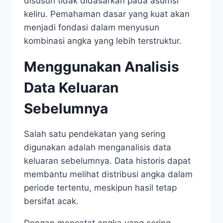
disusun tidak didasarkan pada asumsi
keliru. Pemahaman dasar yang kuat akan
menjadi fondasi dalam menyusun
kombinasi angka yang lebih terstruktur.
Menggunakan Analisis
Data Keluaran
Sebelumnya
Salah satu pendekatan yang sering
digunakan adalah menganalisis data
keluaran sebelumnya. Data historis dapat
membantu melihat distribusi angka dalam
periode tertentu, meskipun hasil tetap
bersifat acak.