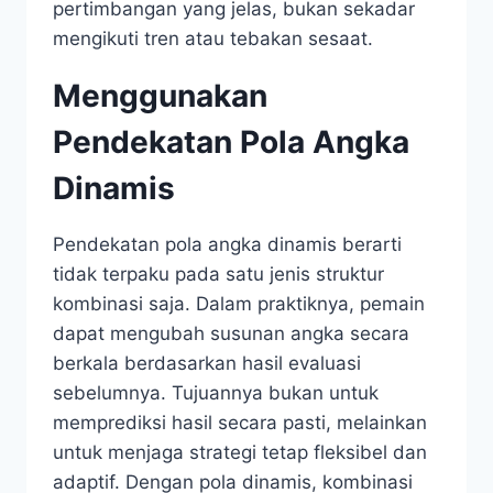
pertimbangan yang jelas, bukan sekadar
mengikuti tren atau tebakan sesaat.
Menggunakan
Pendekatan Pola Angka
Dinamis
Pendekatan pola angka dinamis berarti
tidak terpaku pada satu jenis struktur
kombinasi saja. Dalam praktiknya, pemain
dapat mengubah susunan angka secara
berkala berdasarkan hasil evaluasi
sebelumnya. Tujuannya bukan untuk
memprediksi hasil secara pasti, melainkan
untuk menjaga strategi tetap fleksibel dan
adaptif. Dengan pola dinamis, kombinasi