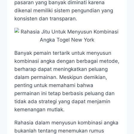
pasaran yang banyak diminati karena
dikenal memiliki sistem pengundian yang
konsisten dan transparan.
Banyak pemain tertarik untuk menyusun
kombinasi angka dengan berbagai metode,
berharap dapat meningkatkan peluang
dalam permainan. Meskipun demikian,
penting untuk memahami bahwa
permainan ini tetap berbasis peluang dan
tidak ada strategi yang dapat menjamin
kemenangan mutlak.
Rahasia dalam menyusun kombinasi angka
bukanlah tentang menemukan rumus