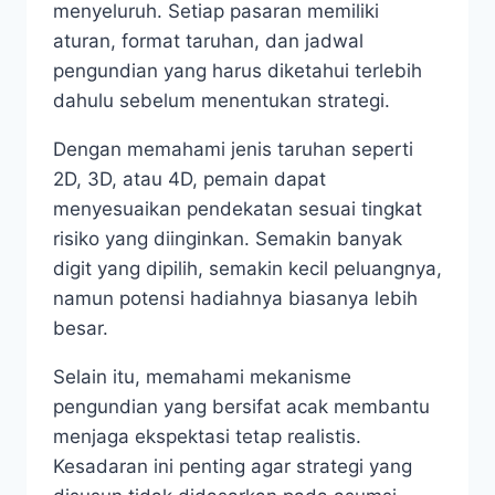
menyeluruh. Setiap pasaran memiliki
aturan, format taruhan, dan jadwal
pengundian yang harus diketahui terlebih
dahulu sebelum menentukan strategi.
Dengan memahami jenis taruhan seperti
2D, 3D, atau 4D, pemain dapat
menyesuaikan pendekatan sesuai tingkat
risiko yang diinginkan. Semakin banyak
digit yang dipilih, semakin kecil peluangnya,
namun potensi hadiahnya biasanya lebih
besar.
Selain itu, memahami mekanisme
pengundian yang bersifat acak membantu
menjaga ekspektasi tetap realistis.
Kesadaran ini penting agar strategi yang