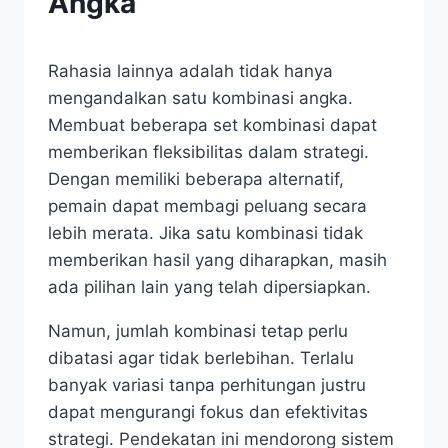
Angka
Rahasia lainnya adalah tidak hanya
mengandalkan satu kombinasi angka.
Membuat beberapa set kombinasi dapat
memberikan fleksibilitas dalam strategi.
Dengan memiliki beberapa alternatif,
pemain dapat membagi peluang secara
lebih merata. Jika satu kombinasi tidak
memberikan hasil yang diharapkan, masih
ada pilihan lain yang telah dipersiapkan.
Namun, jumlah kombinasi tetap perlu
dibatasi agar tidak berlebihan. Terlalu
banyak variasi tanpa perhitungan justru
dapat mengurangi fokus dan efektivitas
strategi. Pendekatan ini mendorong sistem