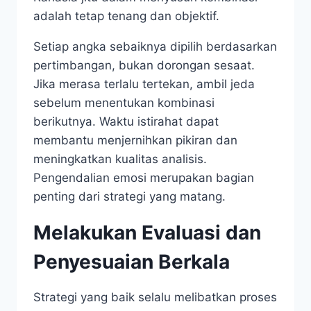
adalah tetap tenang dan objektif.
Setiap angka sebaiknya dipilih berdasarkan
pertimbangan, bukan dorongan sesaat.
Jika merasa terlalu tertekan, ambil jeda
sebelum menentukan kombinasi
berikutnya. Waktu istirahat dapat
membantu menjernihkan pikiran dan
meningkatkan kualitas analisis.
Pengendalian emosi merupakan bagian
penting dari strategi yang matang.
Melakukan Evaluasi dan
Penyesuaian Berkala
Strategi yang baik selalu melibatkan proses