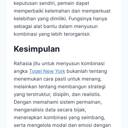
keputusan sendiri, pemain dapat
memperbaiki kelemahan dan memperkuat
kelebihan yang dimiliki. Fungsinya hanya
sebagai alat bantu dalam menyusun
kombinasi yang lebih terorganisir.
Kesimpulan
Rahasia jitu untuk menyusun kombinasi
angka
Togel New York
bukanlah tentang
menemukan cara pasti untuk menang,
melainkan tentang membangun strategi
yang terstruktur, disiplin, dan realistis.
Dengan memahami sistem permainan,
menganalisis data secara bijak,
menerapkan kombinasi yang seimbang,
serta mengelola modal dan emosi dengan