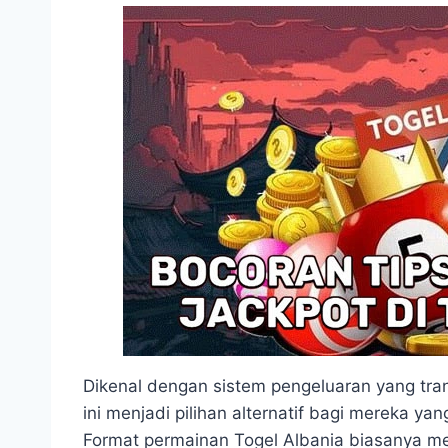
Dikenal dengan sistem pengeluaran yang tran
ini menjadi pilihan alternatif bagi mereka yan
Format permainan Togel Albania biasanya me