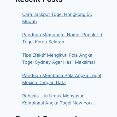
Cara Jackpot Togel Hongkong 5D
Mudah
Panduan Memahami Nomor Populer di
Togel Korea Selatan
Tips Efektif Mengikuti Pola Angka
Togel Sydney Agar Hasil Maksimal
Panduan Membaca Pola Angka Togel
Mexico Dengan Data
Rahasia Jitu Untuk Menyusun
Kombinasi Angka Togel New York