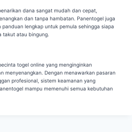
n penarikan dana sangat mudah dan cepat,
nangkan dan tanpa hambatan. Panentogel juga
an panduan lengkap untuk pemula sehingga siapa
 takut atau bingung.
pecinta togel online yang menginginkan
dan menyenangkan. Dengan menawarkan pasaran
nggan profesional, sistem keamanan yang
ya. Panentogel mampu memenuhi semua kebutuhan