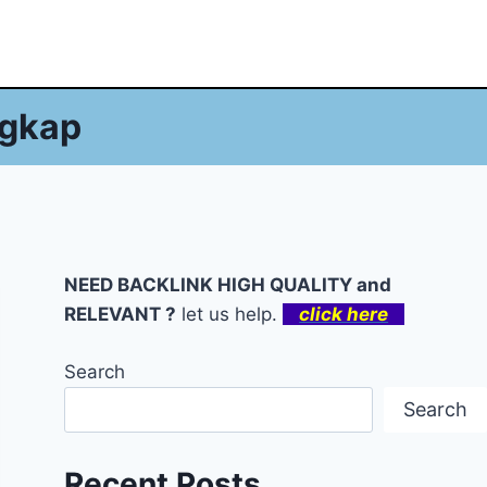
ngkap
NEED BACKLINK HIGH QUALITY and
RELEVANT ?
let us help.
click here
Search
Search
Recent Posts