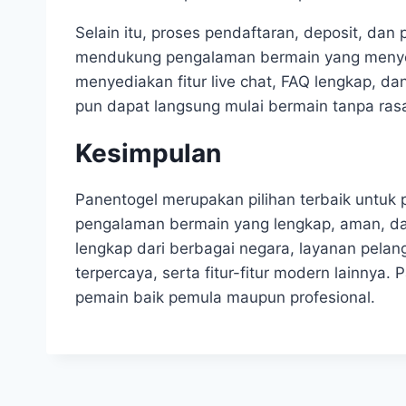
Selain itu, proses pendaftaran, deposit, da
mendukung pengalaman bermain yang menye
menyediakan fitur live chat, FAQ lengkap, d
pun dapat langsung mulai bermain tanpa rasa
Kesimpulan
Panentogel merupakan pilihan terbaik untuk 
pengalaman bermain yang lengkap, aman, 
lengkap dari berbagai negara, layanan pela
terpercaya, serta fitur-fitur modern lainn
pemain baik pemula maupun profesional.