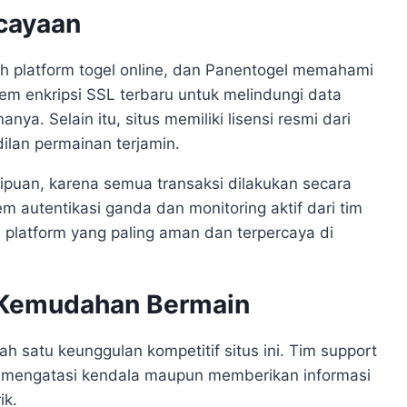
cayaan
h platform togel online, dan Panentogel memahami
stem enkripsi SSL terbaru untuk melindungi data
ya. Selain itu, situs memiliki lisensi resmi dari
ilan permainan terjamin.
nipuan, karena semua transaksi dilakukan secara
m autentikasi ganda dan monitoring aktif dari tim
platform yang paling aman dan terpercaya di
 Kemudahan Bermain
h satu keunggulan kompetitif situs ini. Tim support
 mengatasi kendala maupun memberikan informasi
ik.