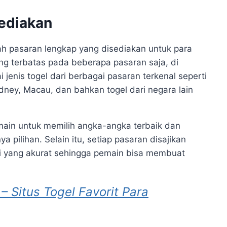
ediakan
ah pasaran lengkap yang disediakan untuk para
ng terbatas pada beberapa pasaran saja, di
jenis togel dari berbagai pasaran terkenal seperti
dney, Macau, dan bahkan togel dari negara lain
in untuk memilih angka-angka terbaik dan
a pilihan. Selain itu, setiap pasaran disajikan
ksi yang akurat sehingga pemain bisa membuat
 Situs Togel Favorit Para