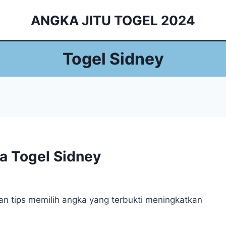
ANGKA JITU TOGEL 2024
Togel Sidney
a Togel Sidney
n tips memilih angka yang terbukti meningkatkan