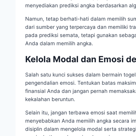
menyediakan prediksi angka berdasarkan algori
Namun, tetap berhati-hati dalam memilih sumb
dari sumber yang terpercaya dan memiliki tra
pada prediksi semata, tetapi gunakan seba
Anda dalam memilih angka.
Kelola Modal dan Emosi d
Salah satu kunci sukses dalam bermain toge
pengendalian emosi. Tentukan batas maksi
finansial Anda dan jangan pernah memaksaka
kekalahan beruntun.
Selain itu, jangan terbawa emosi saat memil
menyebabkan Anda memilih angka secara impu
disiplin dalam mengelola modal serta strat