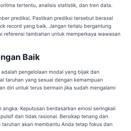
tma tertentu, analisis statistik, dan tren data.
er prediksi. Pastikan prediksi tersebut berasal
ck record yang baik. Jangan terlalu bergantung
gai referensi tambahan untuk memperkaya wawasan
engan Baik
l adalah pengelolaan modal yang bijak dan
mal taruhan yang sesuai dengan kemampuan
n diri untuk terus bermain jika sudah mengalami
ih angka. Keputusan berdasarkan emosi seringkali
lsif dan tidak rasional. Bersikap tenang dan
egi taruhan akan membantu Anda tetap fokus dan