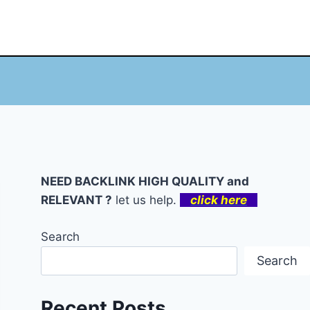
NEED BACKLINK HIGH QUALITY and
RELEVANT ?
let us help.
click here
Search
Search
Recent Posts