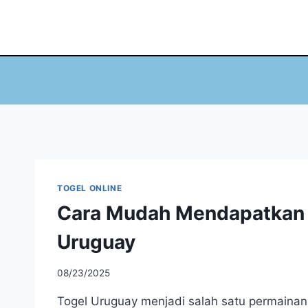
Skip
to
content
TOGEL ONLINE
Cara Mudah Mendapatkan 
Uruguay
08/23/2025
Togel Uruguay menjadi salah satu permaina