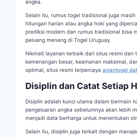
angka.
Selain itu, rumus togel tradisional juga ma
hitungan harian atau angka hoki yang dip
prediksi modern dan rumus tradisional bisa m
peluang menang di Togel Uruguay.
Nikmati layanan terbaik dari situs resmi dan
kemenangan besar, keamanan maksimal, dan
optimal, situs resmi terpercaya
aviantogel daf
Disiplin dan Catat Setiap H
Disiplin adalah kunci utama dalam bermain t
pengeluaran angka sebelumnya akan lebih m
menjadi data berharga untuk menentukan str
Selain itu, disiplin juga terkait dengan man