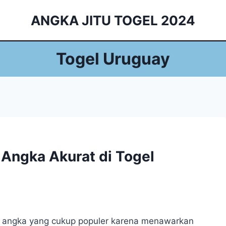
ANGKA JITU TOGEL 2024
Togel Uruguay
Angka Akurat di Togel
n angka yang cukup populer karena menawarkan