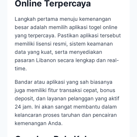
Online Terpercaya
Langkah pertama menuju kemenangan
besar adalah memilih aplikasi togel online
yang terpercaya. Pastikan aplikasi tersebut
memiliki lisensi resmi, sistem keamanan
data yang kuat, serta menyediakan
pasaran Libanon secara lengkap dan real-
time.
Bandar atau aplikasi yang sah biasanya
juga memiliki fitur transaksi cepat, bonus
deposit, dan layanan pelanggan yang aktif
24 jam. Ini akan sangat membantu dalam
kelancaran proses taruhan dan pencairan
kemenangan Anda.