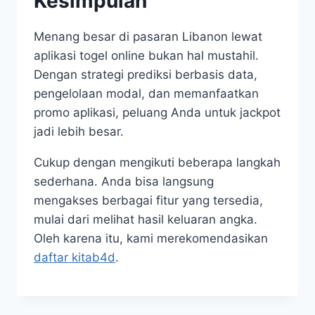
Kesimpulan
Menang besar di pasaran Libanon lewat
aplikasi togel online bukan hal mustahil.
Dengan strategi prediksi berbasis data,
pengelolaan modal, dan memanfaatkan
promo aplikasi, peluang Anda untuk jackpot
jadi lebih besar.
Cukup dengan mengikuti beberapa langkah
sederhana. Anda bisa langsung
mengakses berbagai fitur yang tersedia,
mulai dari melihat hasil keluaran angka.
Oleh karena itu, kami merekomendasikan
daftar kitab4d
.